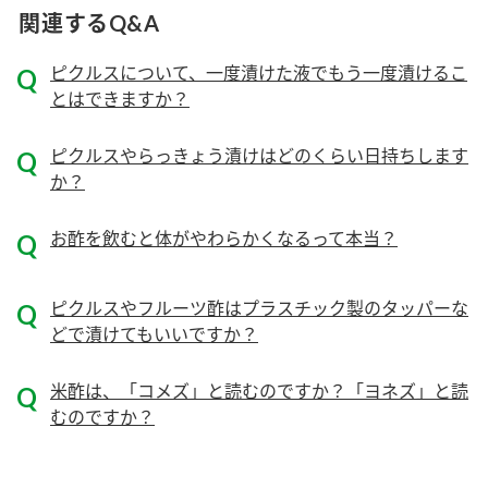
ニュースリリース
つゆ
関連するQ&A
ZENB initiative
鍋なび
ピクルスについて、一度漬けた液でもう一度漬けるこ
お客様相談センター
納豆のサイト
とはできますか？
MIM（ミツカンミュージアム）
PIN印
お客様の声をいかしました
ピクルスやらっきょう漬けはどのくらい日持ちします
三ツ判山吹
か？
販売終了製品のご案内
千夜
各部門が大切にしていること
お酢を飲むと体がやわらかくなるって本当？
よくあるご質問
スペシャルサイト
お酢を知ろう！
おいしさと健康への取り組み
ピクルスやフルーツ酢はプラスチック製のタッパーな
お問い合わせ
どで漬けてもいいですか？
すしラボ
地図から取り扱い店舗を探す
ぽん酢サワー
米酢は、「コメズ」と読むのですか？「ヨネズ」と読
キッザニア東京「ぽん酢工房」
納豆の豆知識
むのですか？
鍋奉行マニュアル
ミツカン公式通販
ミツカンのCM