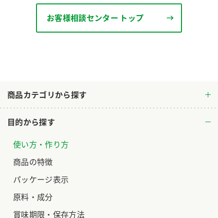
ロングセラー商品 ＋ おすすめレシピ
お客様相談センター トップ
人気商品 ＋ おすすめレシピ
検索
業務用サイト
ミツカングループについて
製造所固有記号一覧
商品カテゴリから探す
目的から探す
使い方・作り方
商品の特徴
パッケージ表示
原料・成分
賞味期限・保存方法