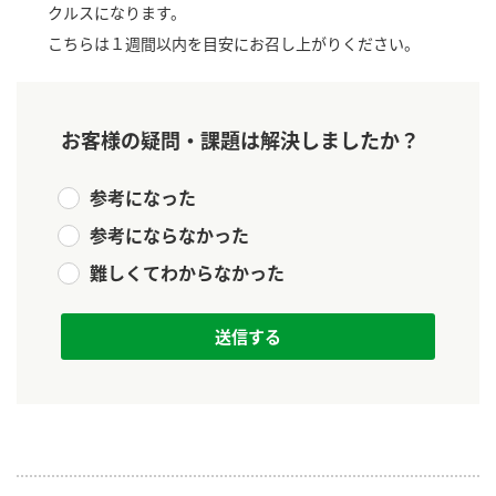
クルスになります。
新商品一覧
酢
調味酢
こちらは１週間以内を目安にお召し上がりください。
お酢ドリンク
ぽん酢
キャンペーン情報
みりん風・料理酒
鍋用調味料
ブランド・スペシャルサイト
お客様の疑問・課題は解決しましたか？
つゆ
たれ
ブランド・スペシャルサイト トップ
参考になった
商品ブランドサイト
企業情報
スープ
中華
参考にならなかった
Fibee（ファイビー）
難しくてわからなかった
国内事業概要
くらしプラ酢
クイック調味料
レモン果汁
カンタン酢
ミツカングループについて
ふりかけ
おすしの素
お酢ドリンク
ミツカンを知る
企業理念
炊き込みご飯の素
納豆
味ぽん
ぽん酢
採用情報
環境への取り組み
かおりの蔵
ミツカンの歴史