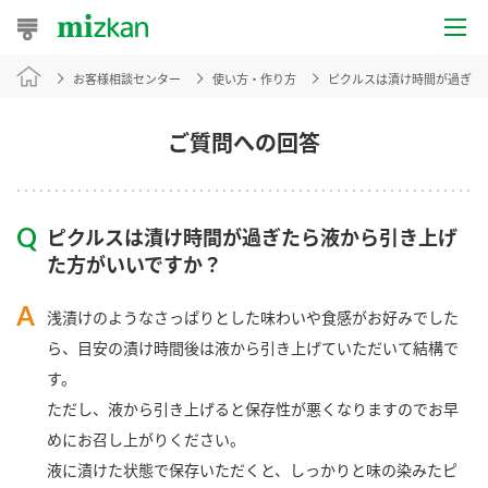
お客様相談センター
使い方・作り方
ピクルスは漬け時間が過ぎた
おうちレシピ
おすすめレシピ
ご質問への回答
レシピ特集
ピクルスは漬け時間が過ぎたら液から引き上げ
レシピカテゴリ一覧
た方がいいですか？
商品からレシピを探す
浅漬けのようなさっぱりとした味わいや食感がお好みでした
ら、目安の漬け時間後は液から引き上げていただいて結構で
す。
商品情報
ただし、液から引き上げると保存性が悪くなりますのでお早
めにお召し上がりください。
商品カテゴリ
液に漬けた状態で保存いただくと、しっかりと味の染みたピ