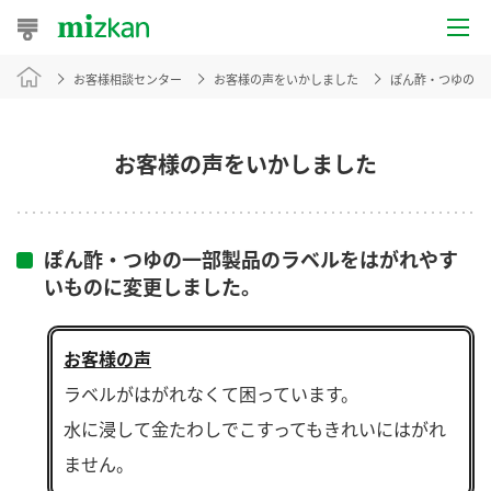
お客様相談センター
お客様の声をいかしました
ぽん酢・つゆの一
おうちレシピ
おすすめレシピ
お客様の声をいかしました
レシピ特集
レシピカテゴリ一覧
ぽん酢・つゆの一部製品のラベルをはがれやす
いものに変更しました。
商品からレシピを探す
お客様の声
ラベルがはがれなくて困っています。
商品情報
水に浸して金たわしでこすってもきれいにはがれ
商品カテゴリ
ません。