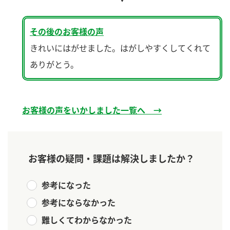
ニュースリリース
つゆ
ZENB initiative
鍋なび
その後のお客様の声
お客様相談センター
納豆のサイト
きれいにはがせました。はがしやすくしてくれて
MIM（ミツカンミュージアム）
PIN印
ありがとう。
お客様の声をいかしました
三ツ判山吹
販売終了製品のご案内
千夜
各部門が大切にしていること
お客様の声をいかしました一覧へ →
よくあるご質問
スペシャルサイト
お酢を知ろう！
おいしさと健康への取り組み
お問い合わせ
すしラボ
お客様の疑問・課題は解決しましたか？
地図から取り扱い店舗を探す
ぽん酢サワー
参考になった
キッザニア東京「ぽん酢工房」
納豆の豆知識
参考にならなかった
鍋奉行マニュアル
ミツカン公式通販
難しくてわからなかった
ミツカンのCM