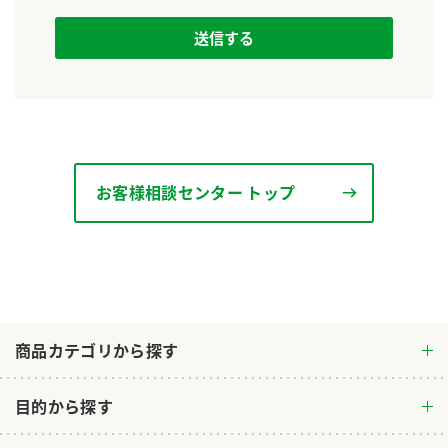
ロングセラー商品 ＋ おすすめレシピ
人気商品 ＋ おすすめレシピ
検索
業務用サイト
ミツカングループについて
製造所固有記号一覧
お客様相談センター トップ
商品カテゴリから探す
目的から探す