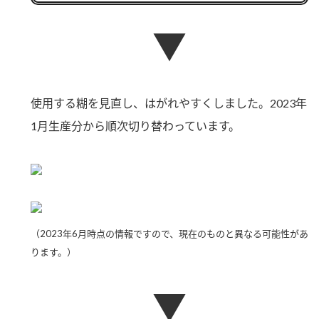
新商品一覧
酢
調味酢
▼
お酢ドリンク
ぽん酢
キャンペーン情報
みりん風・料理酒
鍋用調味料
ブランド・スペシャルサイト
使用する糊を見直し、はがれやすくしました。2023年
つゆ
たれ
ブランド・スペシャルサイト トップ
1月生産分から順次切り替わっています。
商品ブランドサイト
企業情報
スープ
中華
Fibee（ファイビー）
国内事業概要
くらしプラ酢
クイック調味料
レモン果汁
カンタン酢
ミツカングループについて
ふりかけ
おすしの素
お酢ドリンク
（2023年6月時点の情報ですので、現在のものと異なる可能性があ
ミツカンを知る
企業理念
炊き込みご飯の素
納豆
ります。）
味ぽん
ぽん酢
採用情報
環境への取り組み
▼
かおりの蔵
ミツカンの歴史