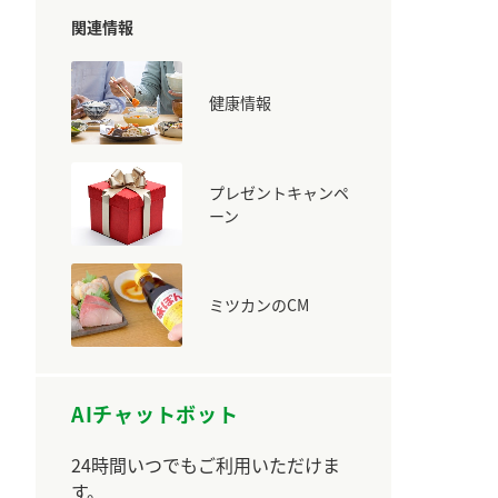
ています。
セプトをご紹介しま
関連情報
す。
大切にして
おいしさと健康への
健康情報
取り組み
け
おすしの素
炊き込みご飯の素
米飯用調味液
ョン宣言」
ミツカンの研究成果と
た各部門の
おいしさと健康に役立
ご紹介しま
つ情報をご紹介しま
プレゼントキャンペ
す。
ーン
ミツカンのCM
AIチャットボット
24時間いつでもご利用いただけま
お酢ドリンク
味ぽん
ぽん酢
す。