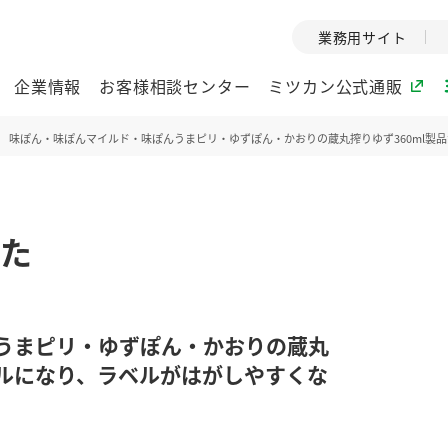
業務用サイト
企業情報
お客様相談センター
ミツカン公式通販
味ぽん・味ぽんマイルド・味ぽんうまピリ・ゆずぽん・かおりの蔵丸搾りゆず360ml製
ミツカングループについて
た
企業理念
ミツカンの
ミツカングループの企
創業から現在
業理念をご紹介しま
ツカンの変革
す。
歴史をご紹介
うまピリ・ゆずぽん・かおりの蔵丸
ご紹介します。
トルになり、ラベルがはがしやすくな
環境への取り組み
水の文化
酢
調味酢
お酢ドリンク
ぽん酢
みりん風・
ミツカンの環境への取
1999年
り組みをご紹介しま
テーマとし