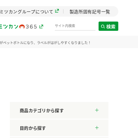
ミツカングループについて
製造所固有記号一覧
検索
品がペットボトルになり、ラベルがはがしやすくなりました！
製造所固有記号一覧
歴史
までのミ
と挑戦の
します。
商品カテゴリから探す
センター
ZENB initiative
料理酒
鍋用調味料
つゆ
たれ
目的から探す
設立。「水」を
植物を可能な限りまる
た社会貢献
ごと使ったZENBのコン