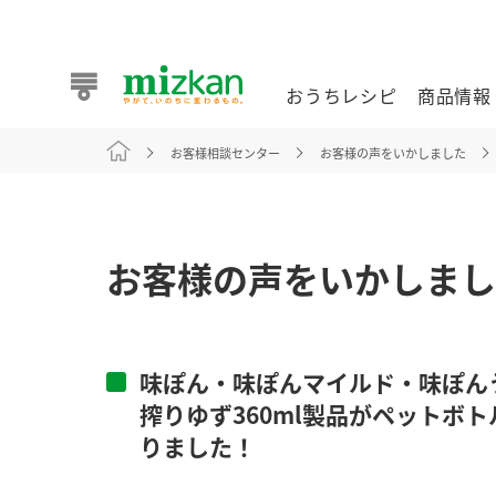
おうちレシピ
商品情報
お客様相談センター
お客様の声をいかしました
おうちレシピ
商品情報 トップ
企業情報 トップ
お客様相談センター トップ
ミツカン公式通販
業務用サイト
お客様の声をいかしまし
味ぽん・味ぽんマイルド・味ぽん
また食べたいが見つかる。ミツカンからのおすすめレシピを
搾りゆず360ml製品がペットボ
りました！
おうちレシピ トップ