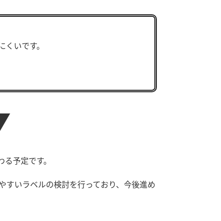
す。
活動を行っ
MIM（ミツカンミュ
各部門が
にくいです。
ージアム）
いること
スープ
中華
クイック調味料
レモン果汁
ふりか
ミツカンの酢づくりの
「未来ビジ
歴史などが学べる体験
実現に向け
型博物館です。
取り組みを
す。
▼
キッザニア東京「ぽ
納豆
ん酢工房」
味ぽんやお酢について
楽しく学べるパビリオ
替わる予定です。
ンです。
やすいラベルの検討を行っており、今後進め
ibee（ファイビ
くらしプラ酢
カンタン酢