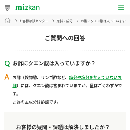
お客様相談センター
原料・成分
お酢にクエン酸は入っていますか
おうちレシピ
おすすめレシピ
ご質問への回答
レシピ特集
お酢にクエン酸は入っていますか？
レシピカテゴリ一覧
お酢（穀物酢、リンゴ酢など、
糖分や塩分を加えていないお
商品からレシピを探す
酢
）には、クエン酸は含まれていますが、量はごくわずかで
す。
お酢の主成分は酢酸です。
商品情報
商品カテゴリ
お客様の疑問・課題は解決しましたか？