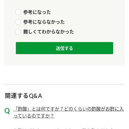
新商品一覧
酢
調味酢
参考になった
お酢ドリンク
ぽん酢
キャンペーン情報
参考にならなかった
難しくてわからなかった
みりん風・料理酒
鍋用調味料
ブランド・スペシャルサイト
つゆ
たれ
ブランド・スペシャルサイト トップ
商品ブランドサイト
企業情報
スープ
中華
Fibee（ファイビー）
国内事業概要
くらしプラ酢
クイック調味料
レモン果汁
カンタン酢
ミツカングループについて
ふりかけ
おすしの素
お酢ドリンク
関連するQ&A
ミツカンを知る
企業理念
炊き込みご飯の素
納豆
味ぽん
「酢酸」とは何ですか？どのくらいの酢酸がお酢に入
ぽん酢
採用情報
環境への取り組み
っているのですか？
かおりの蔵
ミツカンの歴史