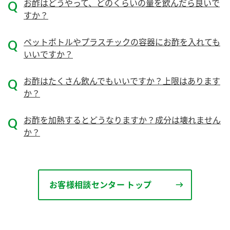
ニュースリリース
お酢はどうやって、どのくらいの量を飲んだら良いで
つゆ
すか？
ZENB initiative
鍋なび
ペットボトルやプラスチックの容器にお酢を入れても
お客様相談センター
納豆のサイト
いいですか？
MIM（ミツカンミュージアム）
PIN印
お客様の声をいかしました
お酢はたくさん飲んでもいいですか？上限はあります
三ツ判山吹
か？
販売終了製品のご案内
千夜
各部門が大切にしていること
お酢を加熱するとどうなりますか？成分は壊れません
よくあるご質問
スペシャルサイト
か？
お酢を知ろう！
おいしさと健康への取り組み
お問い合わせ
すしラボ
地図から取り扱い店舗を探す
ぽん酢サワー
お客様相談センター トップ
キッザニア東京「ぽん酢工房」
納豆の豆知識
鍋奉行マニュアル
ミツカン公式通販
ミツカンのCM