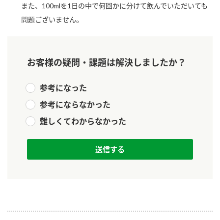
また、100mlを1日の中で何回かに分けて飲んでいただいても
新商品一覧
酢
調味酢
問題ございません。
お酢ドリンク
ぽん酢
キャンペーン情報
みりん風・料理酒
鍋用調味料
ブランド・スペシャルサイト
お客様の疑問・課題は解決しましたか？
つゆ
たれ
ブランド・スペシャルサイト トップ
参考になった
商品ブランドサイト
企業情報
スープ
中華
参考にならなかった
Fibee（ファイビー）
難しくてわからなかった
国内事業概要
くらしプラ酢
クイック調味料
レモン果汁
カンタン酢
ミツカングループについて
ふりかけ
おすしの素
お酢ドリンク
ミツカンを知る
企業理念
炊き込みご飯の素
納豆
味ぽん
ぽん酢
採用情報
環境への取り組み
かおりの蔵
ミツカンの歴史