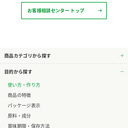
ロングセラー商品 ＋ おすすめレシピ
お客様相談センター トップ
人気商品 ＋ おすすめレシピ
検索
業務用サイト
ミツカングループについて
製造所固有記号一覧
商品カテゴリから探す
目的から探す
使い方・作り方
商品の特徴
パッケージ表示
原料・成分
賞味期限・保存方法