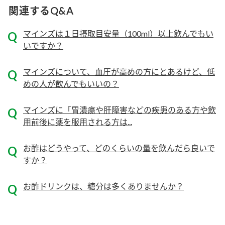
ニュースリリース
つゆ
関連するQ&A
ZENB initiative
鍋なび
マインズは１日摂取目安量（100ml）以上飲んでもい
お客様相談センター
納豆のサイト
いですか？
MIM（ミツカンミュージアム）
PIN印
お客様の声をいかしました
マインズについて、血圧が高めの方にとあるけど、低
三ツ判山吹
めの人が飲んでもいいの？
販売終了製品のご案内
千夜
各部門が大切にしていること
マインズに「胃潰瘍や肝障害などの疾患のある方や飲
よくあるご質問
用前後に薬を服用される方は...
スペシャルサイト
お酢を知ろう！
おいしさと健康への取り組み
お問い合わせ
お酢はどうやって、どのくらいの量を飲んだら良いで
すしラボ
すか？
地図から取り扱い店舗を探す
ぽん酢サワー
キッザニア東京「ぽん酢工房」
お酢ドリンクは、糖分は多くありませんか？
納豆の豆知識
鍋奉行マニュアル
ミツカン公式通販
ミツカンのCM