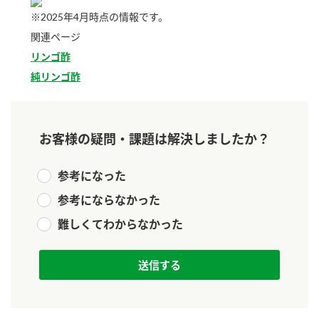
新商品一覧
酢
調味酢
※2025年4月時点の情報です。
関連ページ
お酢ドリンク
ぽん酢
キャンペーン情報
リンゴ酢
純リンゴ酢
みりん風・料理酒
鍋用調味料
ブランド・スペシャルサイト
つゆ
たれ
ブランド・スペシャルサイト トップ
商品ブランドサイト
お客様の疑問・課題は解決しましたか？
企業情報
スープ
中華
Fibee（ファイビー）
参考になった
国内事業概要
くらしプラ酢
クイック調味料
レモン果汁
参考にならなかった
カンタン酢
ミツカングループについて
ふりかけ
おすしの素
難しくてわからなかった
お酢ドリンク
ミツカンを知る
企業理念
炊き込みご飯の素
納豆
味ぽん
ぽん酢
採用情報
環境への取り組み
かおりの蔵
ミツカンの歴史