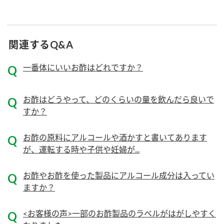
ニュースリリース
つゆ
ZENB initiative
鍋なび
関連するQ&A
お客様相談センター
納豆のサイト
MIM（ミツカンミュージアム）
PIN印
一番体にいいお酢はどれですか？
お客様の声をいかしました
三ツ判山吹
販売終了製品のご案内
千夜
お酢はどうやって、どのくらいの量を飲んだら良いで
各部門が大切にしていること
すか？
よくあるご質問
スペシャルサイト
お酢を知ろう！
お酢の原料にアルコールや酒かすと書いてあります
おいしさと健康への取り組み
お問い合わせ
が、運転する時や子供や妊婦が...
すしラボ
地図から取り扱い店舗を探す
ぽん酢サワー
お酢やお酢を使った製品にアルコール成分は入ってい
キッザニア東京「ぽん酢工房」
ますか？
納豆の豆知識
鍋奉行マニュアル
ミツカン公式通販
<お客様の声>一部のお酢製品のラベルがはがしやすく
ミツカンのCM