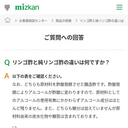
お客様相談センター
商品の特徴
リンゴ酢と純リンゴ酢の違いは何
おうちレシピ
おすすめレシピ
ご質問への回答
レシピ特集
リンゴ酢と純リンゴ酢の違いは何ですか？
レシピカテゴリ一覧
以下の表をご確認ください。
商品からレシピを探す
なお、どちらも原材料を酢酸発酵させた醸造酢です。酢酸発
酵によりアルコールが酢酸に変わりますので、原材料として
のアルコールの使用有無にかかわらずアルコール成分はほと
商品情報
んど残りません。また、どちらも糖分は加えていませんが原
材料由来の炭水化物や糖質は含まれております。
商品カテゴリ