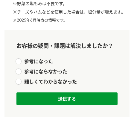
※野菜の塩もみは不要です。
新商品一覧
酢
調味酢
※チーズやハムなどを使用した場合は、塩分量が増えます。
お酢ドリンク
ぽん酢
キャンペーン情報
※2025年6月時点の情報です。
みりん風・料理酒
鍋用調味料
ブランド・スペシャルサイト
お客様の疑問・課題は解決しましたか？
つゆ
たれ
ブランド・スペシャルサイト トップ
商品ブランドサイト
企業情報
参考になった
スープ
中華
Fibee（ファイビー）
参考にならなかった
国内事業概要
くらしプラ酢
クイック調味料
レモン果汁
難しくてわからなかった
カンタン酢
ミツカングループについて
ふりかけ
おすしの素
お酢ドリンク
ミツカンを知る
企業理念
炊き込みご飯の素
納豆
味ぽん
ぽん酢
採用情報
環境への取り組み
かおりの蔵
ミツカンの歴史