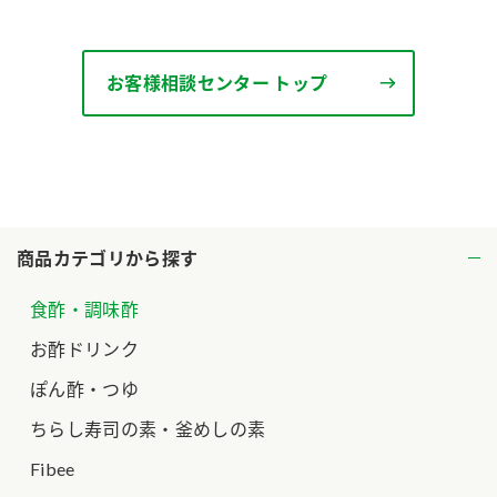
ロングセラー商品 ＋ おすすめレシピ
人気商品 ＋ おすすめレシピ
お客様相談センター トップ
検索
業務用サイト
ミツカングループについて
製造所固有記号一覧
商品カテゴリから探す
食酢・調味酢
お酢ドリンク
ぽん酢・つゆ
ちらし寿司の素・釜めしの素
Fibee