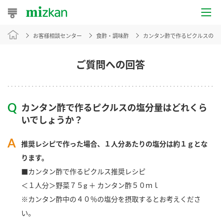
お客様相談センター
食酢・調味酢
カンタン酢で作るピクルスの塩
おうちレシピ
おすすめレシピ
ご質問への回答
レシピ特集
カンタン酢で作るピクルスの塩分量はどれくら
レシピカテゴリ一覧
いでしょうか？
商品からレシピを探す
推奨レシピで作った場合、１人分あたりの塩分は約１ｇとな
ります。
■カンタン酢で作るピクルス推奨レシピ
商品情報
＜１人分＞野菜７５g ＋ カンタン酢５０ｍｌ
※カンタン酢中の４０％の塩分を摂取するとお考えくださ
商品カテゴリ
い。