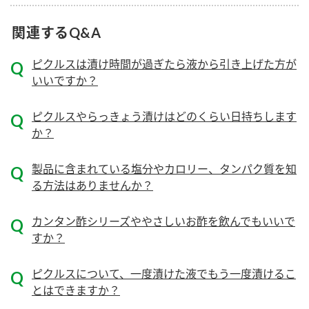
ニュースリリース
つゆ
ZENB initiative
関連するQ&A
鍋なび
お客様相談センター
納豆のサイト
ピクルスは漬け時間が過ぎたら液から引き上げた方が
いいですか？
MIM（ミツカンミュージアム）
PIN印
お客様の声をいかしました
三ツ判山吹
ピクルスやらっきょう漬けはどのくらい日持ちします
販売終了製品のご案内
か？
千夜
各部門が大切にしていること
よくあるご質問
スペシャルサイト
製品に含まれている塩分やカロリー、タンパク質を知
る方法はありませんか？
お酢を知ろう！
おいしさと健康への取り組み
お問い合わせ
すしラボ
カンタン酢シリーズややさしいお酢を飲んでもいいで
地図から取り扱い店舗を探す
ぽん酢サワー
すか？
キッザニア東京「ぽん酢工房」
納豆の豆知識
ピクルスについて、一度漬けた液でもう一度漬けるこ
鍋奉行マニュアル
とはできますか？
ミツカン公式通販
ミツカンのCM