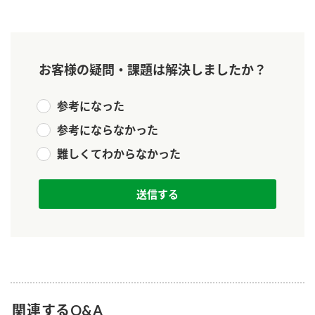
新商品一覧
酢
調味酢
お酢ドリンク
ぽん酢
キャンペーン情報
お客様の疑問・課題は解決しましたか？
みりん風・料理酒
鍋用調味料
ブランド・スペシャルサイト
参考になった
つゆ
たれ
ブランド・スペシャルサイト トップ
参考にならなかった
商品ブランドサイト
企業情報
スープ
中華
難しくてわからなかった
Fibee（ファイビー）
国内事業概要
くらしプラ酢
クイック調味料
レモン果汁
カンタン酢
ミツカングループについて
ふりかけ
おすしの素
お酢ドリンク
ミツカンを知る
企業理念
炊き込みご飯の素
納豆
味ぽん
ぽん酢
採用情報
環境への取り組み
かおりの蔵
ミツカンの歴史
関連するQ&A