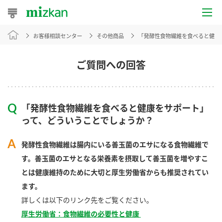
お客様相談センター
その他商品
「発酵性食物繊維を食べると健康
おうちレシピ
おすすめレシピ
ご質問への回答
レシピ特集
「発酵性食物繊維を食べると健康をサポート」
レシピカテゴリ一覧
って、どういうことでしょうか？
商品からレシピを探す
発酵性食物繊維は腸内にいる善玉菌のエサになる食物繊維で
す。善玉菌のエサとなる栄養素を摂取して善玉菌を増やすこ
とは健康維持のために大切と厚生労働省からも推奨されてい
商品情報
ます。
詳しくは以下のリンク先をご覧ください。
商品カテゴリ
厚生労働省：食物繊維の必要性と健康