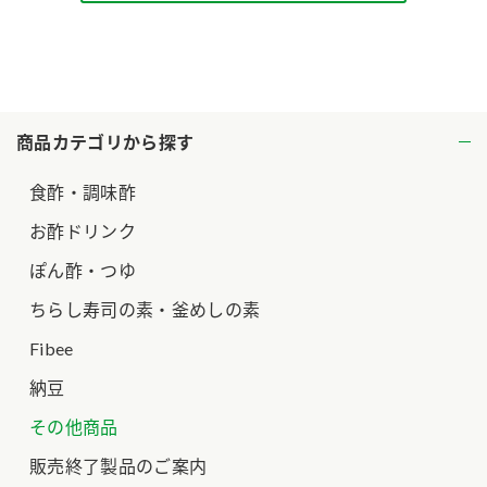
ロングセラー商品 ＋ おすすめレシピ
人気商品 ＋ おすすめレシピ
検索
商品カテゴリから探す
業務用サイト
ミツカングループについて
製造所固有記号一覧
食酢・調味酢
お酢ドリンク
ぽん酢・つゆ
ちらし寿司の素・釜めしの素
Fibee
納豆
その他商品
販売終了製品のご案内