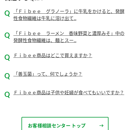
ニュースリリース
つゆ
ZENB initiative
「Ｆｉｂｅｅ グラノーラ」に牛乳をかけると、発酵
鍋なび
性食物繊維は牛乳に溶け出て...
お客様相談センター
納豆のサイト
「Ｆｉｂｅｅ ラーメン 香味野菜と濃厚みそ」中の
MIM（ミツカンミュージアム）
PIN印
発酵性食物繊維は、麺とスー...
お客様の声をいかしました
三ツ判山吹
販売終了製品のご案内
Ｆｉｂｅｅ商品はどこで買えますか？
千夜
各部門が大切にしていること
よくあるご質問
スペシャルサイト
「善玉菌」って、何でしょうか？
お酢を知ろう！
おいしさと健康への取り組み
お問い合わせ
すしラボ
Ｆｉｂｅｅ商品は子供や妊婦が食べてもいいですか？
地図から取り扱い店舗を探す
ぽん酢サワー
キッザニア東京「ぽん酢工房」
納豆の豆知識
鍋奉行マニュアル
ミツカン公式通販
お客様相談センター トップ
ミツカンのCM