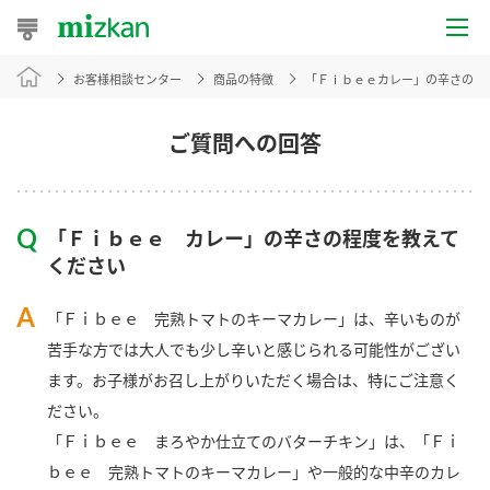
お客様相談センター
商品の特徴
「Ｆｉｂｅｅカレー」の辛さの程
おうちレシピ
おすすめレシピ
ご質問への回答
レシピ特集
「Ｆｉｂｅｅ カレー」の辛さの程度を教えて
レシピカテゴリ一覧
ください
商品からレシピを探す
「Ｆｉｂｅｅ 完熟トマトのキーマカレー」は、辛いものが
苦手な方では大人でも少し辛いと感じられる可能性がござい
ます。お子様がお召し上がりいただく場合は、特にご注意く
商品情報
ださい。
「Ｆｉｂｅｅ まろやか仕立てのバターチキン」は、「Ｆｉ
商品カテゴリ
ｂｅｅ 完熟トマトのキーマカレー」や一般的な中辛のカレ