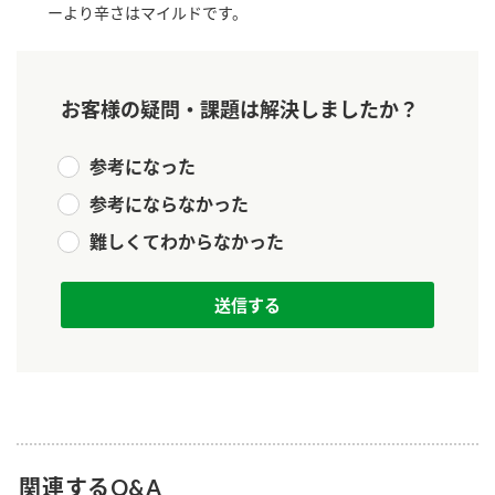
ーより辛さはマイルドです。
新商品一覧
酢
調味酢
お酢ドリンク
ぽん酢
キャンペーン情報
お客様の疑問・課題は解決しましたか？
みりん風・料理酒
鍋用調味料
ブランド・スペシャルサイト
参考になった
つゆ
たれ
ブランド・スペシャルサイト トップ
参考にならなかった
商品ブランドサイト
企業情報
スープ
中華
難しくてわからなかった
Fibee（ファイビー）
国内事業概要
くらしプラ酢
クイック調味料
レモン果汁
カンタン酢
ミツカングループについて
ふりかけ
おすしの素
お酢ドリンク
ミツカンを知る
企業理念
炊き込みご飯の素
納豆
味ぽん
ぽん酢
採用情報
環境への取り組み
かおりの蔵
ミツカンの歴史
関連するQ&A