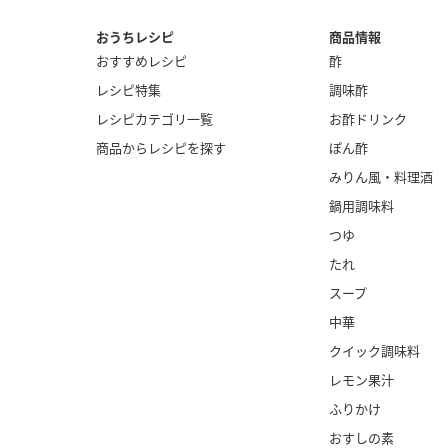
おうちレシピ
商品情報
おすすめレシピ
酢
レシピ特集
調味酢
レシピカテゴリ一覧
お酢ドリンク
商品からレシピを探す
ぽん酢
みりん風・
料理酒
鍋用調味料
つゆ
たれ
スープ
中華
クイック調味料
レモン果汁
ふりかけ
おすしの素