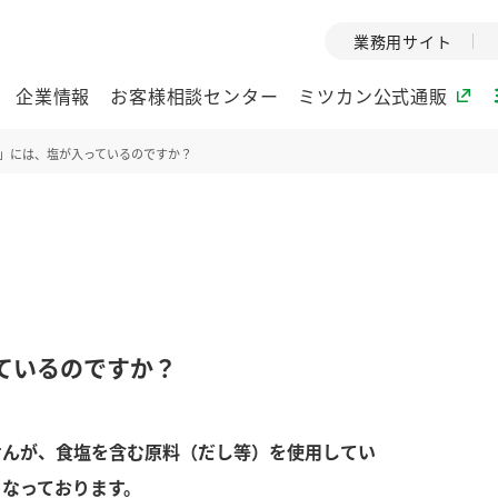
業務用サイト
企業情報
お客様相談センター
ミツカン公式通販
」には、塩が入っているのですか？
ミツカングループについて
企業理念
ミツカンの
ミツカングループの企
創業から現在
業理念をご紹介しま
ツカンの変革
す。
歴史をご紹介
ているのですか？
ご紹介します。
環境への取り組み
水の文化
せんが、食塩を含む原料（だし等）を使用してい
酢
調味酢
お酢ドリンク
ぽん酢
みりん風・
ミツカンの環境への取
1999年
り組みをご紹介しま
テーマとし
なっております。