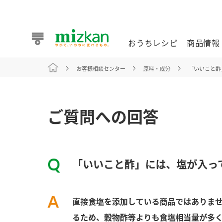
おうちレシピ
商品情報
お客様相談センター
原料・成分
「いいこと酢
おうちレシピ
商品情報 トップ
企業情報 トップ
お客様相談センター トップ
ミツカン公式通販
業務用サイト
ご質問への回答
「いいこと酢」には、塩が入っ
また食べたいが見つかる。ミツカンからのおすすめレシピを
直接食塩を添加している商品ではありま
おうちレシピ トップ
るため、穀物酢等よりも食塩相当量が多く