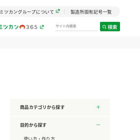
ミツカングループについて
製造所固有記号一覧
検索
製造所固有記号一覧
歴史
までのミ
と挑戦の
します。
商品カテゴリから探す
センター
ZENB initiative
目的から探す
料理酒
鍋用調味料
つゆ
たれ
設立。「水」を
植物を可能な限りまる
た社会貢献
ごと使ったZENBのコン
使い方・作り方