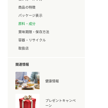
ています。
セプトをご紹介しま
す。
商品の特徴
パッケージ表示
大切にして
おいしさと健康への
原料・成分
取り組み
け
おすしの素
炊き込みご飯の素
米飯用調味液
賞味期限・保存方法
ョン宣言」
ミツカンの研究成果と
た各部門の
おいしさと健康に役立
容器・リサイクル
ご紹介しま
つ情報をご紹介しま
す。
取扱店
関連情報
健康情報
プレゼントキャンペ
お酢ドリンク
味ぽん
ぽん酢
ーン