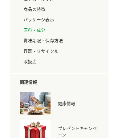
ています。
セプトをご紹介しま
す。
商品の特徴
パッケージ表示
大切にして
おいしさと健康への
原料・成分
取り組み
け
おすしの素
炊き込みご飯の素
米飯用調味液
賞味期限・保存方法
ョン宣言」
ミツカンの研究成果と
た各部門の
おいしさと健康に役立
容器・リサイクル
ご紹介しま
つ情報をご紹介しま
す。
取扱店
関連情報
健康情報
プレゼントキャンペ
お酢ドリンク
味ぽん
ぽん酢
ーン