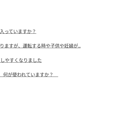
）
入っていますか？
ますが、運転する時や子供や妊婦が...
酢を知ろう！
すしラボ
ぽん酢サワー
がしやすくなりました
は、何が使われていますか？