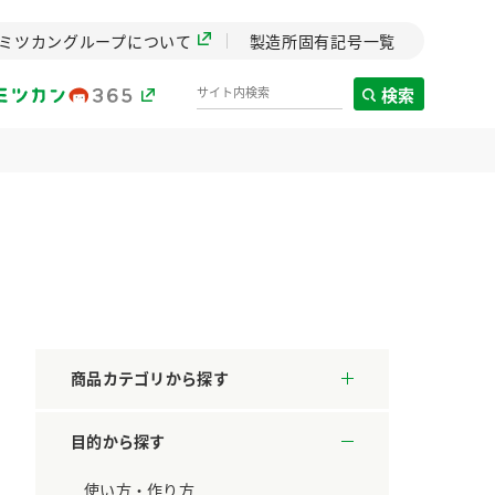
ミツカングループについて
製造所固有記号一覧
検索
製造所固有記号一覧
歴史
までのミ
と挑戦の
します。
商品カテゴリから探す
センター
ZENB initiative
目的から探す
料理酒
鍋用調味料
つゆ
たれ
設立。「水」を
植物を可能な限りまる
た社会貢献
ごと使ったZENBのコン
使い方・作り方