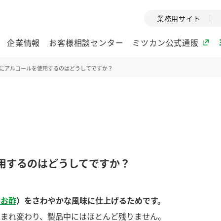
業務用サイト
企業情報
お客様相談センター
ミツカン公式通販
にアルコールを使用するのはどうしてですか？
ミツカングループについて
企業理念
ミツカンの
ミツカングループの企
創業から現在
業理念をご紹介しま
ツカンの変革
す。
歴史をご紹介
用するのはどうしてですか？
ご紹介します。
環境への取り組み
水の文化
いお酢
）をさわやかな風味に仕上げるためです。
酢
調味酢
お酢ドリンク
ぽん酢
みりん風・
ミツカンの環境への取
1999年
り組みをご紹介しま
テーマとし
生まれ変わり、製品中にはほとんど残りません。