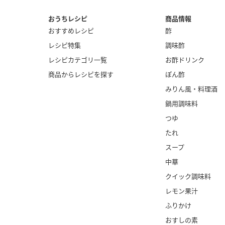
おうちレシピ
商品情報
おすすめレシピ
酢
レシピ特集
調味酢
レシピカテゴリ一覧
お酢ドリンク
商品からレシピを探す
ぽん酢
みりん風・
料理酒
鍋用調味料
つゆ
たれ
スープ
中華
クイック調味料
レモン果汁
ふりかけ
おすしの素