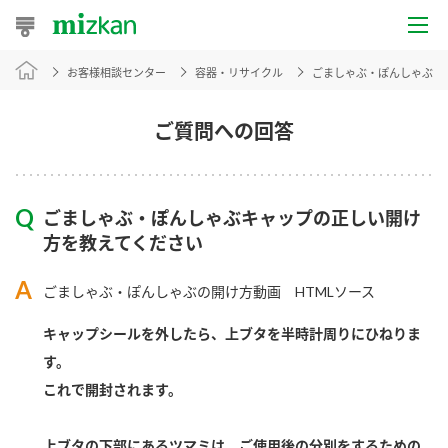
お客様相談センター
容器・リサイクル
ごましゃぶ・ぽんしゃぶキ
おうちレシピ
おすすめレシピ
ご質問への回答
レシピ特集
ごましゃぶ・ぽんしゃぶキャップの正しい開け
レシピカテゴリ一覧
方を教えてください
商品からレシピを探す
ごましゃぶ・ぽんしゃぶの開け方動画 HTMLソース
キャップシールを外したら、上ブタを半時計周りにひねりま
商品情報
す。
これで開封されます。
商品カテゴリ
上ブタの下部にあるツマミは、ご使用後の分別をするための