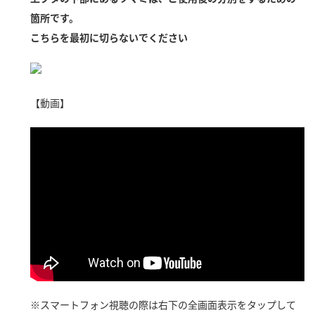
新商品一覧
酢
調味酢
箇所です。
こちらを最初に切らないでください
お酢ドリンク
ぽん酢
キャンペーン情報
みりん風・料理酒
鍋用調味料
ブランド・スペシャルサイト
【動画】
つゆ
たれ
ブランド・スペシャルサイト トップ
商品ブランドサイト
企業情報
スープ
中華
Fibee（ファイビー）
国内事業概要
くらしプラ酢
クイック調味料
レモン果汁
カンタン酢
ミツカングループについて
ふりかけ
おすしの素
お酢ドリンク
ミツカンを知る
企業理念
炊き込みご飯の素
納豆
味ぽん
ぽん酢
採用情報
環境への取り組み
かおりの蔵
ミツカンの歴史
※スマートフォン視聴の際は右下の全画面表示をタップして