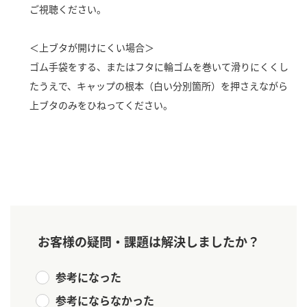
ニュースリリース
ご視聴ください。
つゆ
ZENB initiative
鍋なび
＜上ブタが開けにくい場合＞
お客様相談センター
納豆のサイト
ゴム手袋をする、またはフタに輪ゴムを巻いて滑りにくくし
MIM（ミツカンミュージアム）
PIN印
たうえで、キャップの根本（白い分別箇所）を押さえながら
お客様の声をいかしました
上ブタのみをひねってください。
三ツ判山吹
販売終了製品のご案内
千夜
各部門が大切にしていること
よくあるご質問
スペシャルサイト
お酢を知ろう！
おいしさと健康への取り組み
お問い合わせ
すしラボ
地図から取り扱い店舗を探す
ぽん酢サワー
お客様の疑問・課題は解決しましたか？
キッザニア東京「ぽん酢工房」
納豆の豆知識
参考になった
鍋奉行マニュアル
ミツカン公式通販
参考にならなかった
ミツカンのCM