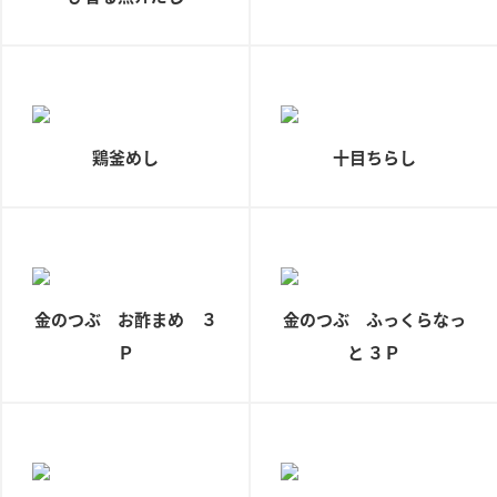
ニュースリリース
つゆ
ZENB initiative
鍋なび
お客様相談センター
納豆のサイト
MIM（ミツカンミュージアム）
PIN印
お客様の声をいかしました
鶏釜めし
十目ちらし
三ツ判山吹
販売終了製品のご案内
千夜
各部門が大切にしていること
よくあるご質問
スペシャルサイト
お酢を知ろう！
おいしさと健康への取り組み
お問い合わせ
金のつぶ お酢まめ ３
金のつぶ ふっくらなっ
すしラボ
Ｐ
と ３Ｐ
地図から取り扱い店舗を探す
ぽん酢サワー
キッザニア東京「ぽん酢工房」
納豆の豆知識
鍋奉行マニュアル
ミツカン公式通販
ミツカンのCM