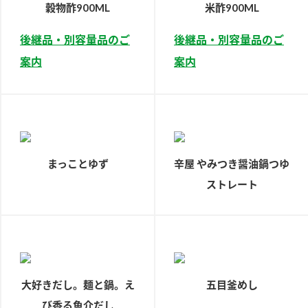
穀物酢900ML
米酢900ML
新商品一覧
酢
調味酢
後継品・別容量品のご
後継品・別容量品のご
お酢ドリンク
ぽん酢
キャンペーン情報
案内
案内
みりん風・料理酒
鍋用調味料
ブランド・スペシャルサイト
つゆ
たれ
ブランド・スペシャルサイト トップ
商品ブランドサイト
企業情報
スープ
中華
Fibee（ファイビー）
まっことゆず
辛屋 やみつき醤油鍋つゆ
国内事業概要
くらしプラ酢
クイック調味料
レモン果汁
ストレート
カンタン酢
ミツカングループについて
ふりかけ
おすしの素
お酢ドリンク
ミツカンを知る
企業理念
炊き込みご飯の素
納豆
味ぽん
ぽん酢
採用情報
環境への取り組み
大好きだし。麺と鍋。え
五目釜めし
かおりの蔵
ミツカンの歴史
び香る魚介だし