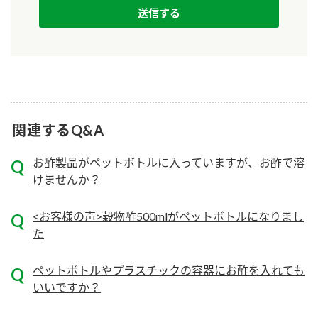
ニュースリリース
つゆ
ZENB initiative
鍋なび
お客様相談センター
納豆のサイト
MIM（ミツカンミュージアム）
PIN印
お客様の声をいかしました
三ツ判山吹
関連するQ&A
販売終了製品のご案内
千夜
各部門が大切にしていること
お酢製品がペットボトルに入っていますが、お酢で溶
よくあるご質問
スペシャルサイト
けませんか？
お酢を知ろう！
おいしさと健康への取り組み
お問い合わせ
<お客様の声>穀物酢500mlがペットボトルになりまし
すしラボ
た
地図から取り扱い店舗を探す
ぽん酢サワー
キッザニア東京「ぽん酢工房」
納豆の豆知識
ペットボトルやプラスチックの容器にお酢を入れても
いいですか？
鍋奉行マニュアル
ミツカン公式通販
ミツカンのCM