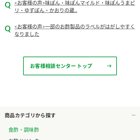
<お客様の声>味ぽん・味ぽんマイルド・味ぽんうまピ
リ・ゆずぽん・かおりの蔵...
ロングセラー商品 ＋ おすすめレシピ
人気商品 ＋ おすすめレシピ
<お客様の声>一部のお酢製品のラベルがはがしやすく
検索
なりました
業務用サイト
ミツカングループについて
製造所固有記号一覧
お客様相談センター トップ
商品カテゴリから探す
食酢・調味酢