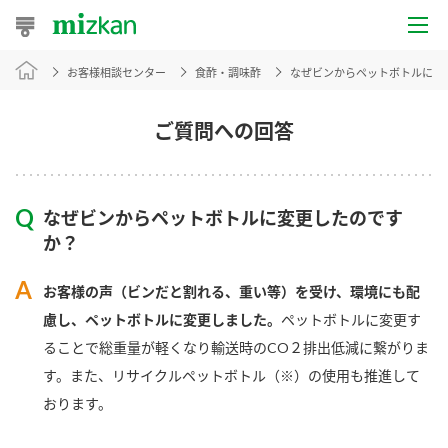
お客様相談センター
食酢・調味酢
なぜビンからペットボトルに変
おうちレシピ
おすすめレシピ
ご質問への回答
レシピ特集
なぜビンからペットボトルに変更したのです
レシピカテゴリ一覧
か？
商品からレシピを探す
お客様の声（ビンだと割れる、重い等）を受け、環境にも配
慮し、ペットボトルに変更しました。
ペットボトルに変更す
ることで総重量が軽くなり輸送時のCO２排出低減に繋がりま
商品情報
す。また、リサイクルペットボトル（※）の使用も推進して
おります。
商品カテゴリ