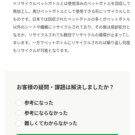
※リサイクルペットボトルとは使用済みのペットボトルを回収して
新商品一覧
酢
調味酢
再加工し、再びペットボトルとして使用できる形にリサイクルした
お酢ドリンク
ぽん酢
キャンペーン情報
ものです。日本では回収されたペットボトルの多くがペットボトル
以外のシートや繊維にリサイクルされており、その後は焼却処分と
みりん風・料理酒
鍋用調味料
ブランド・スペシャルサイト
なるか、リサイクルされても数回でリサイクルの循環が止まってし
まいます。一方でペットボトルにリサイクルされれば繰り返し何度
つゆ
たれ
ブランド・スペシャルサイト トップ
もリサイクルが可能となります。
商品ブランドサイト
企業情報
スープ
中華
Fibee（ファイビー）
国内事業概要
くらしプラ酢
クイック調味料
レモン果汁
お客様の疑問・課題は解決しましたか？
カンタン酢
ミツカングループについて
ふりかけ
おすしの素
お酢ドリンク
参考になった
ミツカンを知る
企業理念
炊き込みご飯の素
納豆
味ぽん
参考にならなかった
ぽん酢
採用情報
環境への取り組み
難しくてわからなかった
かおりの蔵
ミツカンの歴史