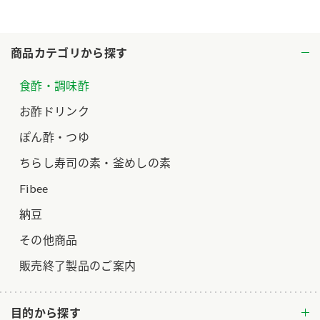
ロングセラー商品 ＋ おすすめレシピ
人気商品 ＋ おすすめレシピ
商品カテゴリから探す
検索
食酢・調味酢
業務用サイト
お酢ドリンク
ミツカングループについて
製造所固有記号一覧
ぽん酢・つゆ
ちらし寿司の素・釜めしの素
Fibee
納豆
その他商品
販売終了製品のご案内
目的から探す