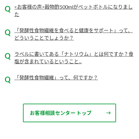
ニュースリリース
つゆ
<お客様の声>穀物酢500mlがペットボトルになりまし
ZENB initiative
た
鍋なび
お客様相談センター
納豆のサイト
「発酵性食物繊維を食べると健康をサポート」って、
MIM（ミツカンミュージアム）
どういうことでしょうか？
PIN印
お客様の声をいかしました
三ツ判山吹
ラベルに書いてある「ナトリウム」とは何ですか？食
販売終了製品のご案内
千夜
塩が含まれているということ...
各部門が大切にしていること
よくあるご質問
スペシャルサイト
「発酵性食物繊維」って、何ですか？
お酢を知ろう！
おいしさと健康への取り組み
お問い合わせ
すしラボ
地図から取り扱い店舗を探す
ぽん酢サワー
お客様相談センター トップ
キッザニア東京「ぽん酢工房」
納豆の豆知識
鍋奉行マニュアル
ミツカン公式通販
ミツカンのCM