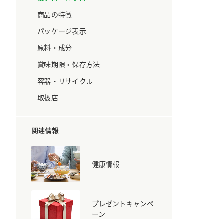
ています。
セプトをご紹介しま
す。
商品の特徴
パッケージ表示
大切にして
おいしさと健康への
原料・成分
取り組み
け
おすしの素
炊き込みご飯の素
米飯用調味液
賞味期限・保存方法
ョン宣言」
ミツカンの研究成果と
た各部門の
おいしさと健康に役立
容器・リサイクル
ご紹介しま
つ情報をご紹介しま
す。
取扱店
関連情報
健康情報
プレゼントキャンペ
お酢ドリンク
味ぽん
ぽん酢
ーン