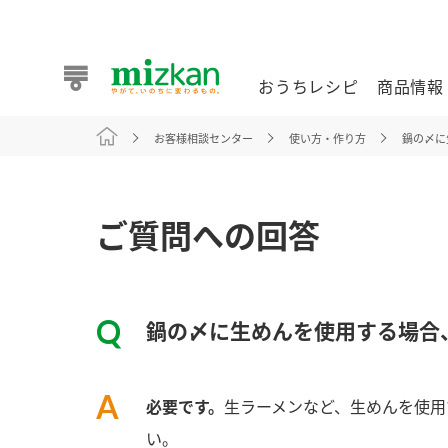
おうちレシピ
商品情報
お客様相談センター
使い方・作り方
鍋の〆に
おうちレシピ
商品情報 トップ
企業情報 トップ
お客様相談センター トップ
ミツカン公式通販
業務用サイト
ご質問への回答
鍋の〆に生めんを使用する場合
また食べたいが見つかる。ミツカンからのおすすめレシピを
必要です。
生ラーメンなど、生めんを使用
おうちレシピ トップ
い。