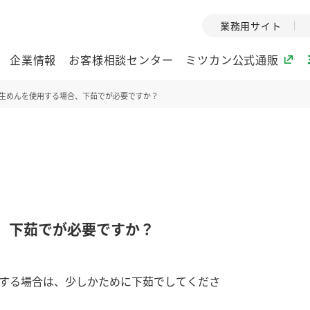
業務用サイト
企業情報
お客様相談センター
ミツカン公式通販
生めんを使用する場合、下茹でが必要ですか？
ミツカングループについて
企業理念
ミツカンの
ミツカングループの企
創業から現在
業理念をご紹介しま
ツカンの変革
す。
歴史をご紹介
、下茹でが必要ですか？
ご紹介します。
環境への取り組み
水の文化
する場合は、少しかために下茹でしてくださ
酢
調味酢
お酢ドリンク
ぽん酢
みりん風・
ミツカンの環境への取
1999年
り組みをご紹介しま
テーマとし