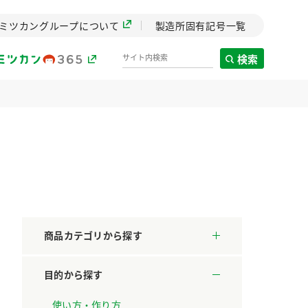
ミツカングループについて
製造所固有記号一覧
検索
製造所固有記号一覧
歴史
までのミ
と挑戦の
します。
商品カテゴリから探す
センター
ZENB initiative
目的から探す
料理酒
鍋用調味料
つゆ
たれ
設立。「水」を
植物を可能な限りまる
た社会貢献
ごと使ったZENBのコン
使い方・作り方