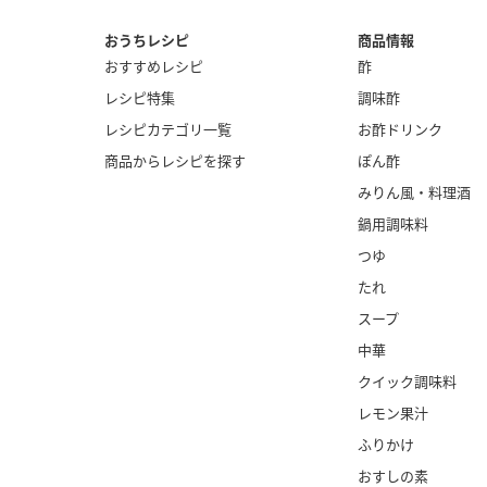
おうちレシピ
商品情報
おすすめレシピ
酢
レシピ特集
調味酢
レシピカテゴリ一覧
お酢ドリンク
商品からレシピを探す
ぽん酢
みりん風・
料理酒
鍋用調味料
つゆ
たれ
スープ
中華
クイック調味料
レモン果汁
ふりかけ
おすしの素