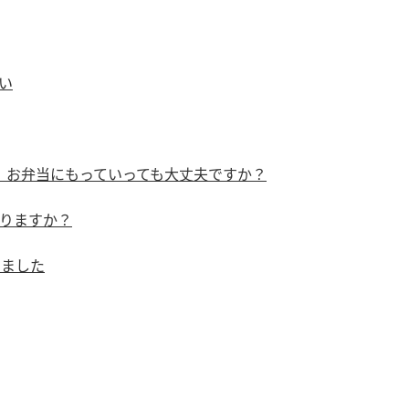
）
い
、お弁当にもっていっても大丈夫ですか？
酢を知ろう！
すしラボ
ぽん酢サワー
りますか？
りました