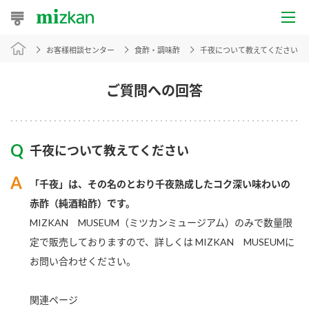
お客様相談センター
食酢・調味酢
千夜について教えてください
おうちレシピ
おすすめレシピ
ご質問への回答
レシピ特集
千夜について教えてください
レシピカテゴリ一覧
「千夜」は、その名のとおり千夜熟成したコク深い味わいの
商品からレシピを探す
赤酢（純酒粕酢）です。
MIZKAN MUSEUM（ミツカンミュージアム）のみで数量限
定で販売しておりますので、詳しくは MIZKAN MUSEUMに
商品情報
お問い合わせください。
商品カテゴリ
関連ページ