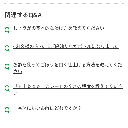
ニュースリリース
つゆ
ZENB initiative
関連するQ&A
鍋なび
お客様相談センター
納豆のサイト
しょうがの基本的な漬け方を教えてください
MIM（ミツカンミュージアム）
PIN印
お客様の声をいかしました
三ツ判山吹
<お客様の声>たまご醤油たれがボトルになりました
販売終了製品のご案内
千夜
各部門が大切にしていること
お酢を使ってごぼうを白く仕上げる方法を教えてくだ
よくあるご質問
スペシャルサイト
さい
お酢を知ろう！
おいしさと健康への取り組み
お問い合わせ
「Ｆｉｂｅｅ カレー」の辛さの程度を教えてくださ
すしラボ
い
地図から取り扱い店舗を探す
ぽん酢サワー
キッザニア東京「ぽん酢工房」
納豆の豆知識
一番体にいいお酢はどれですか？
鍋奉行マニュアル
ミツカン公式通販
ミツカンのCM