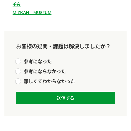
新商品一覧
千夜
酢
調味酢
MIZKAN MUSEUM
お酢ドリンク
ぽん酢
キャンペーン情報
みりん風・料理酒
鍋用調味料
ブランド・スペシャルサイト
お客様の疑問・課題は解決しましたか？
つゆ
たれ
ブランド・スペシャルサイト トップ
商品ブランドサイト
企業情報
スープ
中華
参考になった
Fibee（ファイビー）
参考にならなかった
国内事業概要
くらしプラ酢
クイック調味料
レモン果汁
難しくてわからなかった
カンタン酢
ミツカングループについて
ふりかけ
おすしの素
お酢ドリンク
ミツカンを知る
企業理念
炊き込みご飯の素
納豆
味ぽん
ぽん酢
採用情報
環境への取り組み
かおりの蔵
ミツカンの歴史