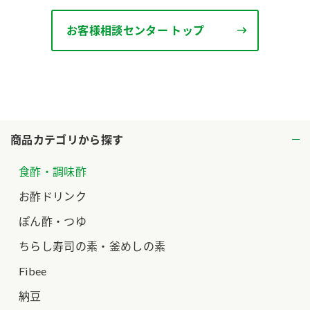
ロングセラー商品 ＋ おすすめレシピ
お客様相談センター トップ
人気商品 ＋ おすすめレシピ
検索
業務用サイト
ミツカングループについて
製造所固有記号一覧
商品カテゴリから探す
食酢・調味酢
お酢ドリンク
ぽん酢・つゆ
ちらし寿司の素・釜めしの素
Fibee
納豆