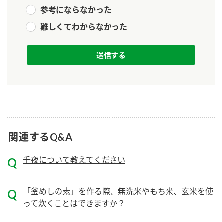
新商品一覧
酢
調味酢
参考にならなかった
難しくてわからなかった
お酢ドリンク
ぽん酢
キャンペーン情報
みりん風・料理酒
鍋用調味料
ブランド・スペシャルサイト
つゆ
たれ
ブランド・スペシャルサイト トップ
商品ブランドサイト
企業情報
スープ
中華
Fibee（ファイビー）
国内事業概要
くらしプラ酢
クイック調味料
レモン果汁
関連するQ&A
カンタン酢
ミツカングループについて
ふりかけ
おすしの素
千夜について教えてください
お酢ドリンク
ミツカンを知る
企業理念
炊き込みご飯の素
納豆
味ぽん
「釜めしの素」を作る際、無洗米やもち米、玄米を使
ぽん酢
採用情報
環境への取り組み
って炊くことはできますか？
かおりの蔵
ミツカンの歴史