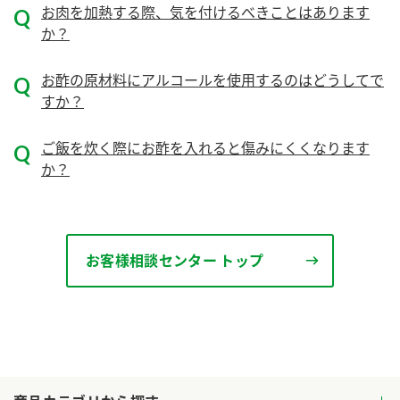
ニュースリリース
お肉を加熱する際、気を付けるべきことはあります
つゆ
ZENB initiative
か？
鍋なび
お客様相談センター
納豆のサイト
お酢の原材料にアルコールを使用するのはどうしてで
すか？
MIM（ミツカンミュージアム）
PIN印
お客様の声をいかしました
三ツ判山吹
ご飯を炊く際にお酢を入れると傷みにくくなります
販売終了製品のご案内
か？
千夜
各部門が大切にしていること
よくあるご質問
スペシャルサイト
お酢を知ろう！
おいしさと健康への取り組み
お問い合わせ
お客様相談センター トップ
すしラボ
地図から取り扱い店舗を探す
ぽん酢サワー
キッザニア東京「ぽん酢工房」
納豆の豆知識
鍋奉行マニュアル
ミツカン公式通販
ミツカンのCM