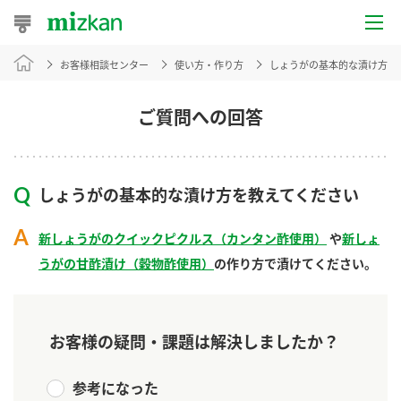
お客様相談センター
使い方・作り方
しょうがの基本的な漬け方を
おうちレシピ
おすすめレシピ
ご質問への回答
レシピ特集
しょうがの基本的な漬け方を教えてください
レシピカテゴリ一覧
新しょうがのクイックピクルス（カンタン酢使用）
や
新しょ
商品からレシピを探す
うがの甘酢漬け（穀物酢使用）
の作り方で漬けてください。
商品情報
お客様の疑問・課題は解決しましたか？
商品カテゴリ
参考になった