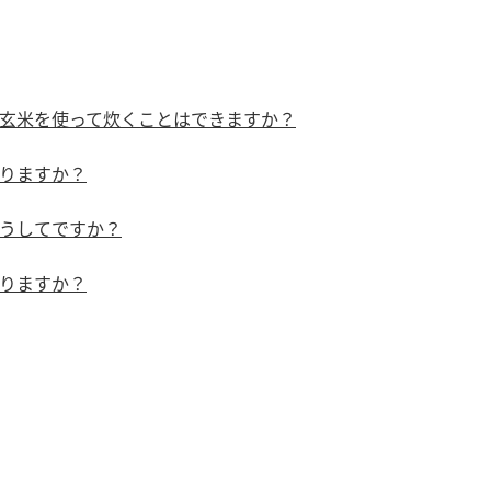
）
玄米を使って炊くことはできますか？
りますか？
酢を知ろう！
すしラボ
ぽん酢サワー
うしてですか？
りますか？