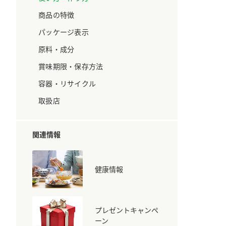
ています。
セプトをご紹介しま
す。
商品の特徴
パッケージ表示
大切にして
おいしさと健康への
原料・成分
取り組み
け
おすしの素
炊き込みご飯の素
米飯用調味液
賞味期限・保存方法
ョン宣言」
ミツカンの研究成果と
た各部門の
おいしさと健康に役立
容器・リサイクル
ご紹介しま
つ情報をご紹介しま
す。
取扱店
関連情報
健康情報
プレゼントキャンペ
お酢ドリンク
味ぽん
ぽん酢
ーン