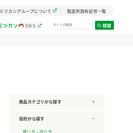
ミツカングループについて
製造所固有記号一覧
検索
製造所固有記号一覧
歴史
までのミ
と挑戦の
します。
商品カテゴリから探す
センター
ZENB initiative
目的から探す
料理酒
鍋用調味料
つゆ
たれ
設立。「水」を
植物を可能な限りまる
た社会貢献
ごと使ったZENBのコン
使い方・作り方