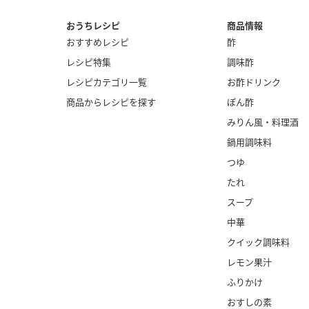
おうちレシピ
商品情報
おすすめレシピ
酢
レシピ特集
調味酢
レシピカテゴリ一覧
お酢ドリンク
商品からレシピを探す
ぽん酢
みりん風・
料理酒
鍋用調味料
つゆ
たれ
スープ
中華
クイック調味料
レモン果汁
ふりかけ
おすしの素