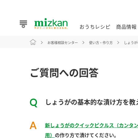
おうちレシピ
商品情報
お客様相談センター
使い方・作り方
しょうが
おうちレシピ
商品情報 トップ
企業情報 トップ
お客様相談センター トップ
ミツカン公式通販
業務用サイト
ご質問への回答
しょうがの基本的な漬け方を教
また食べたいが見つかる。ミツカンからのおすすめレシピを
新しょうがのクイックピクルス（カンタ
おうちレシピ トップ
用）
の作り方で漬けてください。