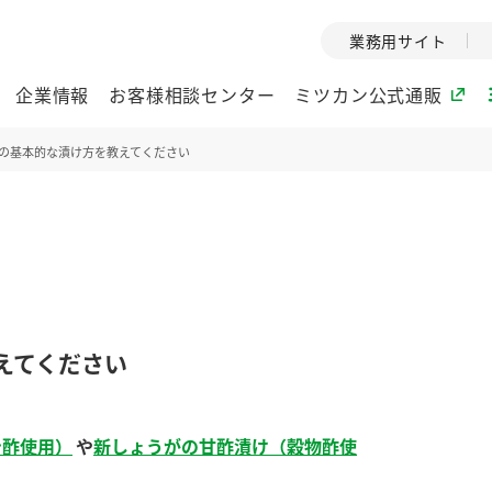
業務用サイト
企業情報
お客様相談センター
ミツカン公式通販
の基本的な漬け方を教えてください
ミツカングループについて
企業理念
ミツカンの
ミツカングループの企
創業から現在
業理念をご紹介しま
ツカンの変革
す。
歴史をご紹介
えてください
ご紹介します。
環境への取り組み
水の文化
ン酢使用）
や
新しょうがの甘酢漬け（穀物酢使
酢
調味酢
お酢ドリンク
ぽん酢
みりん風・
ミツカンの環境への取
1999年
り組みをご紹介しま
テーマとし