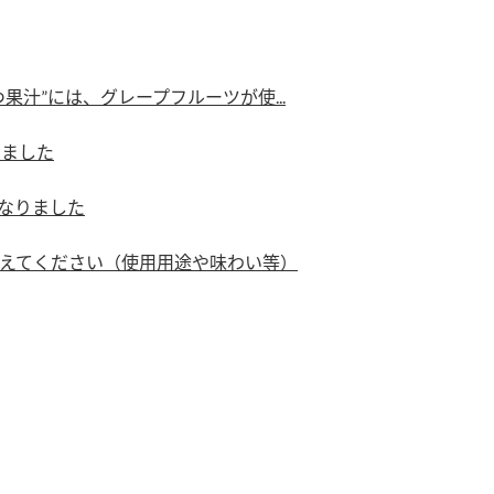
）
汁”には、グレープフルーツが使...
りました
になりました
酢を知ろう！
すしラボ
ぽん酢サワー
えてください（使用用途や味わい等）