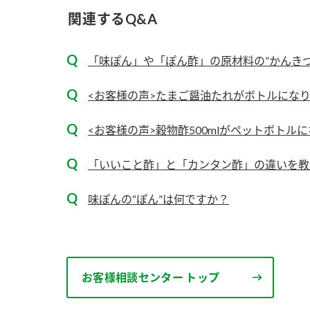
ー
関連するQ&A
「味ぽん」や「ぽん酢」の原材料の”かんきつ果
<お客様の声>たまご醤油たれがボトルにな
<お客様の声>穀物酢500mlがペットボトル
お
「いいこと酢」と「カンタン酢」の違いを教
味ぽんの“ぽん”は何ですか？
お客様相談センター トップ