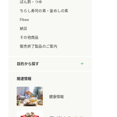
ています。
セプトをご紹介しま
ぽん酢・つゆ
す。
ちらし寿司の素・釜めしの素
Fibee
大切にして
おいしさと健康への
取り組み
け
おすしの素
炊き込みご飯の素
米飯用調味液
納豆
ョン宣言」
ミツカンの研究成果と
その他商品
た各部門の
おいしさと健康に役立
ご紹介しま
つ情報をご紹介しま
販売終了製品のご案内
す。
目的から探す
関連情報
健康情報
お酢ドリンク
味ぽん
ぽん酢