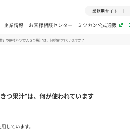
業務用サイト
企業情報
お客様相談センター
ミツカン公式通販
酢」の原材料の”かんきつ果汁”は、何が使われていますか？
ミツカングループについて
企業理念
ミツカンの
ミツカングループの企
創業から現在
業理念をご紹介しま
ツカンの変革
す。
歴史をご紹介
んきつ果汁”は、何が使われています
ご紹介します。
環境への取り組み
水の文化
酢
調味酢
お酢ドリンク
ぽん酢
みりん風・
ミツカンの環境への取
1999年
使用しています。
り組みをご紹介しま
テーマとし