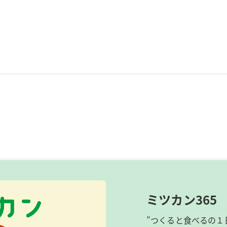
ミツカン365
”つくると食べるの１