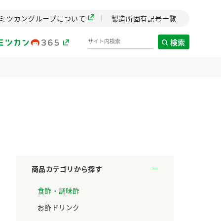
ミツカングループについて
製造所固有記号一覧
検索
製造所固有記号一覧
歴史
までのミ
と挑戦の
します。
商品カテゴリから探す
センター
食酢・調味酢
ZENB initiative
料理酒
鍋用調味料
つゆ
たれ
設立。「水」を
植物を可能な限りまる
お酢ドリンク
た社会貢献
ごと使ったZENBのコン