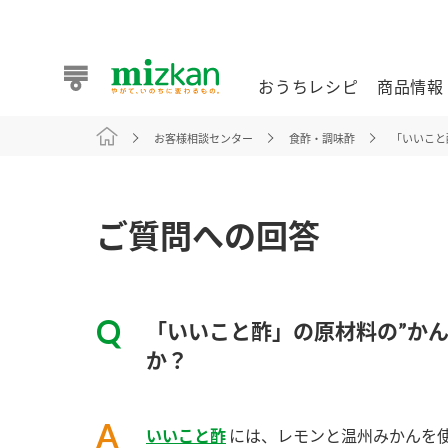
おうちレシピ
商品情報
お客様相談センター
食酢・調味酢
「いいこと
おうちレシピ
商品情報 トップ
企業情報 トップ
お客様相談センター トップ
ミツカン公式通販
業務用サイト
ご質問への回答
「いいこと酢」の原材料の”か
また食べたいが見つかる。ミツカンからのおすすめレシピを
か？
おうちレシピ トップ
いいこと酢
には、レモンと温州みかんを