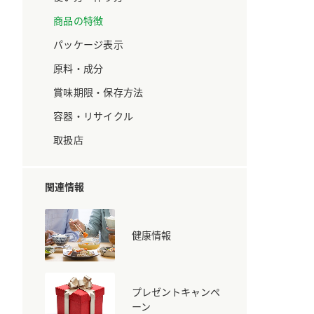
ています。
セプトをご紹介しま
す。
商品の特徴
パッケージ表示
大切にして
おいしさと健康への
原料・成分
取り組み
け
おすしの素
炊き込みご飯の素
米飯用調味液
賞味期限・保存方法
ョン宣言」
ミツカンの研究成果と
た各部門の
おいしさと健康に役立
容器・リサイクル
ご紹介しま
つ情報をご紹介しま
す。
取扱店
関連情報
健康情報
プレゼントキャンペ
お酢ドリンク
味ぽん
ぽん酢
ーン