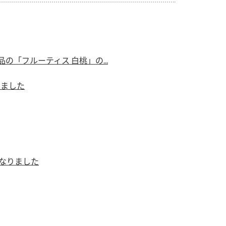
）
の「フルーティス 白桃」の...
りました
酢を知ろう！
すしラボ
ぽん酢サワー
になりました