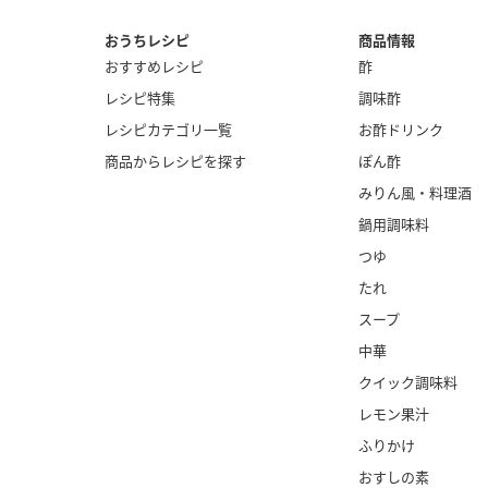
おうちレシピ
商品情報
おすすめレシピ
酢
レシピ特集
調味酢
レシピカテゴリ一覧
お酢ドリンク
商品からレシピを探す
ぽん酢
みりん風・
料理酒
鍋用調味料
つゆ
たれ
スープ
中華
クイック調味料
レモン果汁
ふりかけ
おすしの素