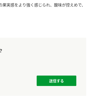
す。
活動を行っ
の果実感をより強く感じられ、酸味が控えめで、
MIM（ミツカンミュ
各部門が
ージアム）
いること
スープ
中華
クイック調味料
レモン果汁
ふりか
ミツカンの酢づくりの
「未来ビジ
歴史などが学べる体験
実現に向け
型博物館です。
取り組みを
す。
？
キッザニア東京「ぽ
納豆
ん酢工房」
味ぽんやお酢について
楽しく学べるパビリオ
ンです。
ibee（ファイビ
くらしプラ酢
カンタン酢