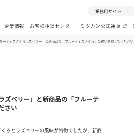
業務用サイト
企業情報
お客様相談センター
ミツカン公式通販
ルーティスざくろラズベリー」と新商品の「フルーティスざくろ」の違いを教えてください
ミツカングループについて
企業理念
ミツカンの
ミツカングループの企
創業から現在
業理念をご紹介しま
ツカンの変革
す。
歴史をご紹介
ろラズベリー」と新商品の「フルーテ
ご紹介します。
ださい
環境への取り組み
水の文化
酢
調味酢
お酢ドリンク
ぽん酢
みりん風・
ミツカンの環境への取
1999年
ざくろとラズベリーの風味が特徴でしたが、新商
り組みをご紹介しま
テーマとし