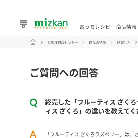
おうちレシピ
商品情報
お客様相談センター
商品の特徴
終売した「フ
おうちレシピ
商品情報 トップ
企業情報 トップ
お客様相談センター トップ
ミツカン公式通販
業務用サイト
ご質問への回答
終売した「フルーティス ざく
また食べたいが見つかる。ミツカンからのおすすめレシピを
ィス ざくろ」の違いを教えてく
おうちレシピ トップ
「フルーティス ざくろラズベリー」は、