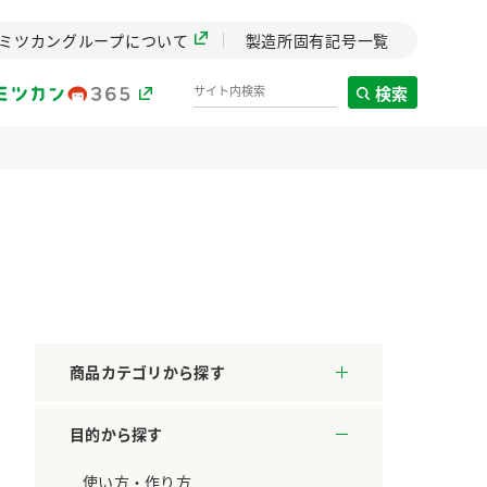
ミツカングループについて
製造所固有記号一覧
検索
製造所固有記号一覧
歴史
までのミ
と挑戦の
します。
商品カテゴリから探す
センター
ZENB initiative
目的から探す
料理酒
鍋用調味料
つゆ
たれ
設立。「水」を
植物を可能な限りまる
た社会貢献
ごと使ったZENBのコン
使い方・作り方