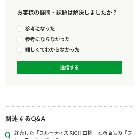
新商品一覧
酢
調味酢
お客様の疑問・課題は解決しましたか？
お酢ドリンク
ぽん酢
キャンペーン情報
参考になった
みりん風・料理酒
鍋用調味料
ブランド・スペシャルサイト
参考にならなかった
つゆ
難しくてわからなかった
たれ
ブランド・スペシャルサイト トップ
商品ブランドサイト
企業情報
スープ
中華
Fibee（ファイビー）
国内事業概要
くらしプラ酢
クイック調味料
レモン果汁
カンタン酢
ミツカングループについて
ふりかけ
おすしの素
お酢ドリンク
ミツカンを知る
企業理念
炊き込みご飯の素
納豆
味ぽん
関連するQ&A
ぽん酢
採用情報
環境への取り組み
終売した「フルーティス RICH 白桃」と新商品の「フ
かおりの蔵
ミツカンの歴史