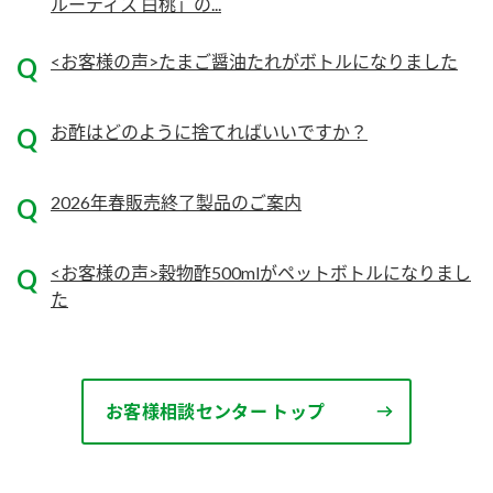
ニュースリリース
ルーティス 白桃」の...
つゆ
ZENB initiative
鍋なび
<お客様の声>たまご醤油たれがボトルになりました
お客様相談センター
納豆のサイト
MIM（ミツカンミュージアム）
お酢はどのように捨てればいいですか？
PIN印
お客様の声をいかしました
三ツ判山吹
2026年春販売終了製品のご案内
販売終了製品のご案内
千夜
各部門が大切にしていること
よくあるご質問
スペシャルサイト
<お客様の声>穀物酢500mlがペットボトルになりまし
た
お酢を知ろう！
おいしさと健康への取り組み
お問い合わせ
すしラボ
地図から取り扱い店舗を探す
ぽん酢サワー
キッザニア東京「ぽん酢工房」
お客様相談センター トップ
納豆の豆知識
鍋奉行マニュアル
ミツカン公式通販
ミツカンのCM