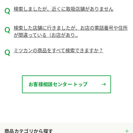
ニュースリリース
つゆ
検索しましたが、近くに取扱店舗がありません
ZENB initiative
鍋なび
お客様相談センター
納豆のサイト
検索した店舗に行きましたが、お店の電話番号や住所
MIM（ミツカンミュージアム）
が間違っている（お店があり...
PIN印
お客様の声をいかしました
三ツ判山吹
ミツカンの商品をすべて検索できますか？
販売終了製品のご案内
千夜
各部門が大切にしていること
よくあるご質問
スペシャルサイト
お酢を知ろう！
おいしさと健康への取り組み
お客様相談センター トップ
お問い合わせ
すしラボ
地図から取り扱い店舗を探す
ぽん酢サワー
キッザニア東京「ぽん酢工房」
納豆の豆知識
鍋奉行マニュアル
ミツカン公式通販
商品カテゴリから探す
ミツカンのCM