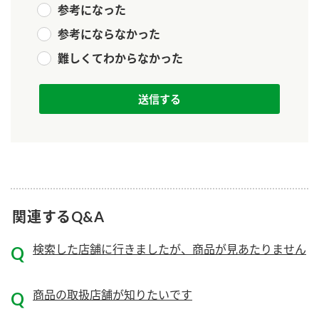
参考になった
新商品一覧
酢
調味酢
参考にならなかった
お酢ドリンク
ぽん酢
キャンペーン情報
難しくてわからなかった
みりん風・料理酒
鍋用調味料
ブランド・スペシャルサイト
つゆ
たれ
ブランド・スペシャルサイト トップ
商品ブランドサイト
企業情報
スープ
中華
Fibee（ファイビー）
国内事業概要
くらしプラ酢
クイック調味料
レモン果汁
カンタン酢
関連するQ&A
ミツカングループについて
ふりかけ
おすしの素
お酢ドリンク
検索した店舗に行きましたが、商品が見あたりません
ミツカンを知る
企業理念
炊き込みご飯の素
納豆
味ぽん
ぽん酢
採用情報
環境への取り組み
商品の取扱店舗が知りたいです
かおりの蔵
ミツカンの歴史