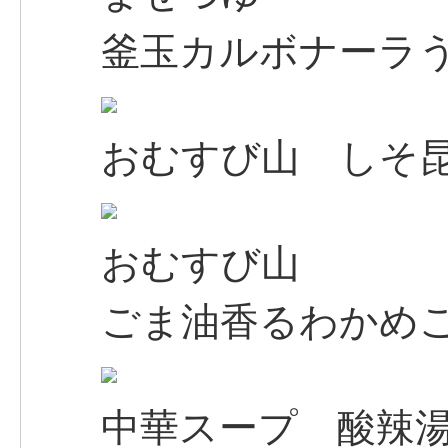
釜玉カルボナーラ
おむすび山 しそ
おむすび山
ごま油香るわかめ
中華スープ 酸辣