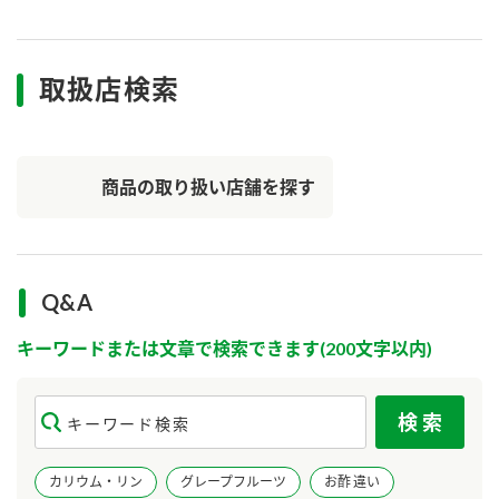
ニュースリリース
つゆ
ZENB initiative
鍋なび
取扱店検索
お客様相談センター
納豆のサイト
MIM（ミツカンミュージアム）
PIN印
お客様の声をいかしました
三ツ判山吹
商品の取り扱い店舗を探す
販売終了製品のご案内
千夜
各部門が大切にしていること
よくあるご質問
スペシャルサイト
Q&A
お酢を知ろう！
おいしさと健康への取り組み
お問い合わせ
すしラボ
キーワードまたは文章で検索できます(200文字以内)
地図から取り扱い店舗を探す
ぽん酢サワー
キッザニア東京「ぽん酢工房」
納豆の豆知識
鍋奉行マニュアル
ミツカン公式通販
カリウム・リン
グレープフルーツ
お酢 違い
ミツカンのCM