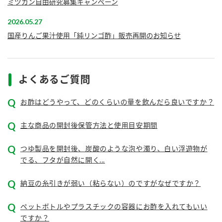
ミツカン自由研究募集キャンペーン
新商品一覧
酢
調味酢
2026.05.27
お酢ドリンク
ぽん酢
キャンペーン情報
国産りんご果汁使用「純リンゴ酢」販売再開のお知らせ
みりん風・料理酒
鍋用調味料
ブランド・スペシャルサイト
よくあるご質問
つゆ
たれ
ブランド・スペシャルサイト トップ
商品ブランドサイト
企業情報
お酢はどうやって、どのくらいの量を飲んだら良いですか？
スープ
中華
Fibee（ファイビー）
国内事業概要
主な商品の開封後保管方法と使用目安期間
くらしプラ酢
クイック調味料
レモン果汁
カンタン酢
つゆ製品を開封後、炭酸のような泡や濁り、白い浮遊物が
ミツカングループについて
ふりかけ
おすしの素
でる、フタが自然に開く...
お酢ドリンク
ミツカンを知る
企業理念
炊き込みご飯の素
納豆
味ぽん
納豆の糸引きが弱い（粘らない）のですがなぜですか？
ぽん酢
採用情報
環境への取り組み
ペットボトルやプラスチックの容器にお酢を入れてもいい
かおりの蔵
ミツカンの歴史
ですか？