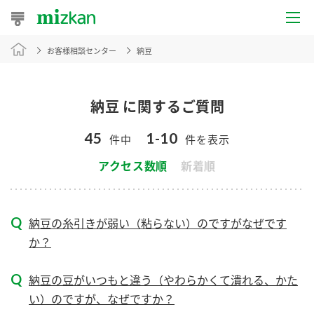
お客様相談センター
納豆
おうちレシピ
おすすめレシピ
納豆 に関するご質問
レシピ特集
45
1-10
件中
件を表示
レシピカテゴリ一覧
アクセス数順
新着順
商品からレシピを探す
納豆の糸引きが弱い（粘らない）のですがなぜです
か？
商品情報
納豆の豆がいつもと違う（やわらかくて潰れる、かた
商品カテゴリ
い）のですが、なぜですか？