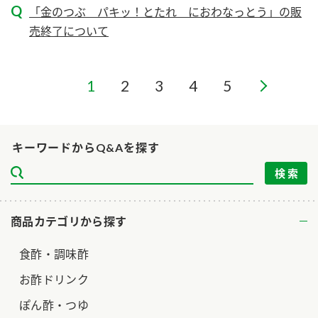
ニュースリリース
「金のつぶ パキッ！とたれ におわなっとう」の販
つゆ
ZENB initiative
売終了について
鍋なび
お客様相談センター
納豆のサイト
1
2
3
4
5
MIM（ミツカンミュージアム）
PIN印
お客様の声をいかしました
三ツ判山吹
販売終了製品のご案内
千夜
各部門が大切にしていること
キーワードからQ&Aを探す
よくあるご質問
スペシャルサイト
お酢を知ろう！
おいしさと健康への取り組み
お問い合わせ
すしラボ
商品カテゴリから探す
地図から取り扱い店舗を探す
ぽん酢サワー
食酢・調味酢
キッザニア東京「ぽん酢工房」
納豆の豆知識
お酢ドリンク
鍋奉行マニュアル
ミツカン公式通販
ぽん酢・つゆ
ミツカンのCM