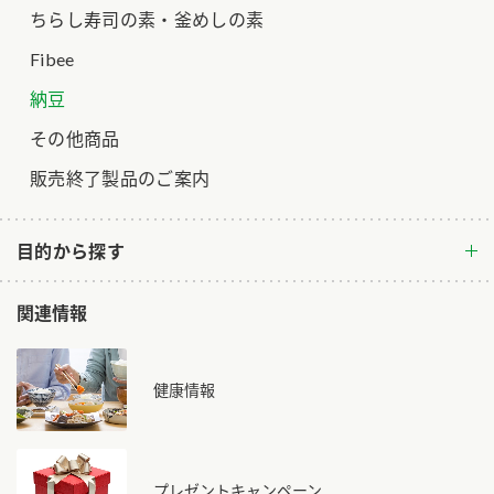
ちらし寿司の素・釜めしの素
ロングセラー商品 ＋ おすすめレシピ
Fibee
人気商品 ＋ おすすめレシピ
納豆
検索
その他商品
業務用サイト
ミツカングループについて
製造所固有記号一覧
販売終了製品のご案内
目的から探す
関連情報
健康情報
プレゼントキャンペーン