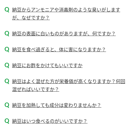
新商品一覧
酢
調味酢
納豆からアンモニアや消毒剤のような臭いがします
が、なぜですか？
お酢ドリンク
ぽん酢
キャンペーン情報
みりん風・料理酒
鍋用調味料
ブランド・スペシャルサイト
納豆の表面に白いものがありますが、何ですか？
つゆ
たれ
ブランド・スペシャルサイト トップ
納豆を食べ過ぎると、体に害になりますか？
商品ブランドサイト
企業情報
スープ
中華
Fibee（ファイビー）
納豆にお酢をかけてもいいですか
国内事業概要
くらしプラ酢
クイック調味料
レモン果汁
納豆はよく混ぜた方が栄養価が高くなりますか？何回
カンタン酢
ミツカングループについて
混ぜればいいですか？
ふりかけ
おすしの素
お酢ドリンク
ミツカンを知る
企業理念
炊き込みご飯の素
納豆
納豆を加熱しても成分は変わりませんか？
味ぽん
ぽん酢
採用情報
環境への取り組み
納豆はいつ食べるのがいいですか？
かおりの蔵
ミツカンの歴史