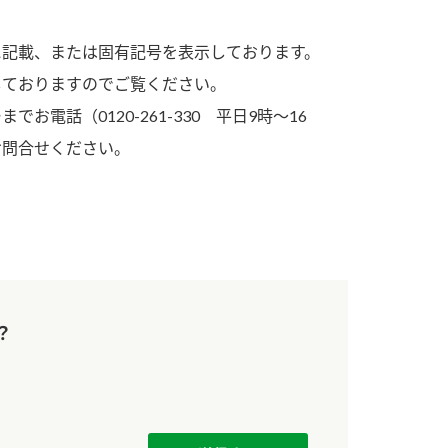
す。
活動を行っ
に記載、または固有記号を表示しております。
MIM（ミツカンミュ
各部門が
しておりますのでご覧ください。
ージアム）
いること
スープ
中華
クイック調味料
レモン果汁
ふりか
電話（0120-261-330 平日9時～16
ミツカンの酢づくりの
「未来ビジ
お問合せください。
歴史などが学べる体験
実現に向け
型博物館です。
取り組みを
す。
キッザニア東京「ぽ
納豆
ん酢工房」
味ぽんやお酢について
楽しく学べるパビリオ
？
ンです。
ibee（ファイビ
くらしプラ酢
カンタン酢