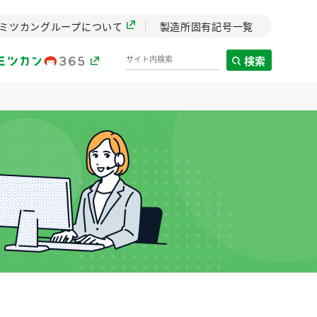
ミツカングループについて
製造所固有記号一覧
検索
製造所固有記号一覧
歴史
までのミ
と挑戦の
します。
センター
ZENB initiative
料理酒
鍋用調味料
つゆ
たれ
設立。「水」を
植物を可能な限りまる
た社会貢献
ごと使ったZENBのコン