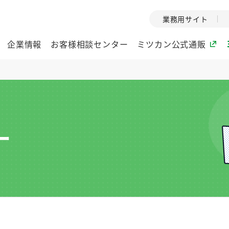
業務用サイト
企業情報
お客様相談センター
ミツカン公式通販
ミツカングループについて
企業理念
ミツカンの
ー
ミツカングループの企
創業から現在
業理念をご紹介しま
ツカンの変革
す。
歴史をご紹介
ご紹介します。
環境への取り組み
水の文化
酢
調味酢
お酢ドリンク
ぽん酢
みりん風・
ミツカンの環境への取
1999年
り組みをご紹介しま
テーマとし