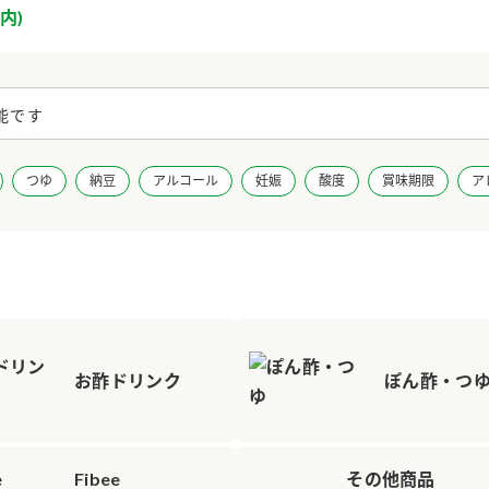
内)
つゆ
納豆
アルコール
妊娠
酸度
賞味期限
ア
お酢ドリンク
ぽん酢・つ
Fibee
その他商品