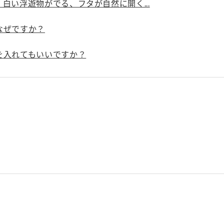
）
白い浮遊物がでる、フタが自然に開く...
なぜですか？
を入れてもいいですか？
酢を知ろう！
すしラボ
ぽん酢サワー