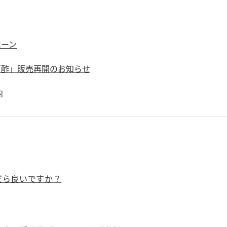
す。
活動を行っ
MIM（ミツカンミュ
各部門が
ペーン
ージアム）
いること
スープ
中華
クイック調味料
レモン果汁
ふりか
ミツカンの酢づくりの
「未来ビジ
ゴ酢」販売再開のお知らせ
歴史などが学べる体験
実現に向け
型博物館です。
取り組みを
内
す。
キッザニア東京「ぽ
納豆
ん酢工房」
味ぽんやお酢について
楽しく学べるパビリオ
ンです。
だら良いですか？
ibee（ファイビ
くらしプラ酢
カンタン酢