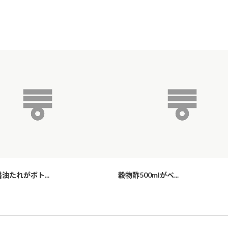
油たれがボト...
穀物酢500mlがペ...