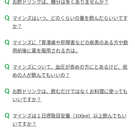
お酢ドリンクは、糖分は多くありませんか？
新商品一覧
酢
調味酢
マインズはいつ、どのくらいの量を飲んだらいいです
お酢ドリンク
ぽん酢
キャンペーン情報
か？
みりん風・料理酒
鍋用調味料
ブランド・スペシャルサイト
マインズに「胃潰瘍や肝障害などの疾患のある方や飲
つゆ
たれ
ブランド・スペシャルサイト トップ
用前後に薬を服用される方は...
商品ブランドサイト
企業情報
スープ
中華
Fibee（ファイビー）
マインズについて、血圧が高めの方にとあるけど、低
めの人が飲んでもいいの？
国内事業概要
くらしプラ酢
クイック調味料
レモン果汁
カンタン酢
ミツカングループについて
お酢ドリンクは、飲むだけではなくお料理に使っても
ふりかけ
おすしの素
お酢ドリンク
いいですか？
ミツカンを知る
企業理念
炊き込みご飯の素
納豆
味ぽん
マインズは１日摂取目安量（100ml）以上飲んでもい
ぽん酢
採用情報
環境への取り組み
いですか？
かおりの蔵
ミツカンの歴史