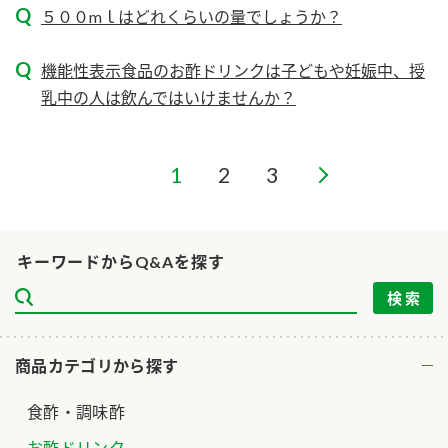
ニュースリリース
５００mｌはどれくらいの量でしょうか？
つゆ
ZENB initiative
鍋なび
機能性表示食品のお酢ドリンクは子どもや妊娠中、授
お客様相談センター
納豆のサイト
乳中の人は飲んではいけませんか？
MIM（ミツカンミュージアム）
PIN印
お客様の声をいかしました
三ツ判山吹
1
2
3
販売終了製品のご案内
千夜
各部門が大切にしていること
よくあるご質問
スペシャルサイト
キーワードからQ&Aを探す
お酢を知ろう！
おいしさと健康への取り組み
お問い合わせ
すしラボ
地図から取り扱い店舗を探す
ぽん酢サワー
キッザニア東京「ぽん酢工房」
商品カテゴリから探す
納豆の豆知識
食酢・調味酢
鍋奉行マニュアル
ミツカン公式通販
ミツカンのCM
お酢ドリンク