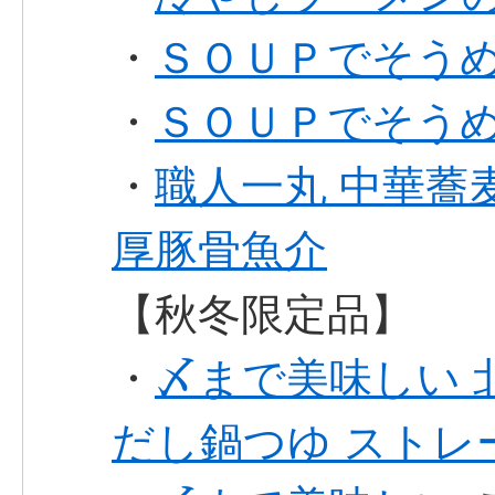
・
ＳＯＵＰでそうめ
・
ＳＯＵＰでそうめ
・
職人一丸 中華蕎
厚豚骨魚介
【秋冬限定品】
・
〆まで美味しい 
だし鍋つゆ ストレ