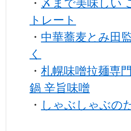
・
〆まで美味しい 
トレート
・
中華蕎麦とみ田監
く
・
札幌味噌拉麺専門
鍋 辛旨味噌
・
しゃぶしゃぶのた