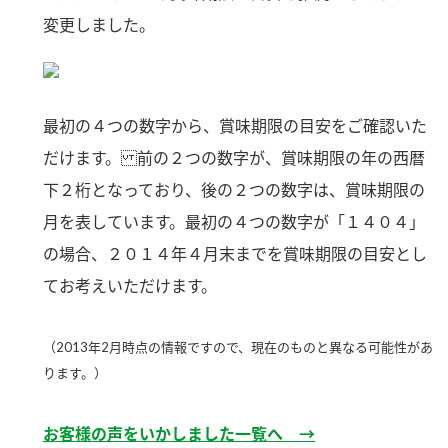
新商品一覧
酢
調味酢
変更しました。
お酢ドリンク
ぽん酢
キャンペーン情報
みりん風・料理酒
鍋用調味料
ブランド・スペシャルサイト
最初の４つの数字から、賞味期限の目安をご確認いた
だけます。 前の２つの数字が、賞味期限の年の西暦
つゆ
たれ
ブランド・スペシャルサイト トップ
下２桁となっており、後の２つの数字は、賞味期限の
商品ブランドサイト
企業情報
スープ
中華
Fibee（ファイビー）
月を表しています。最初の４つの数字が「１４０４」
国内事業概要
の場合、２０１４年４月末までを賞味期限の目安とし
くらしプラ酢
クイック調味料
レモン果汁
てお考えいただけます。
カンタン酢
ミツカングループについて
ふりかけ
おすしの素
お酢ドリンク
（2013年2月時点の情報ですので、現在のものと異なる可能性があ
ミツカンを知る
企業理念
炊き込みご飯の素
納豆
味ぽん
ります。）
ぽん酢
採用情報
環境への取り組み
かおりの蔵
お客様の声をいかしました一覧へ →
ミツカンの歴史