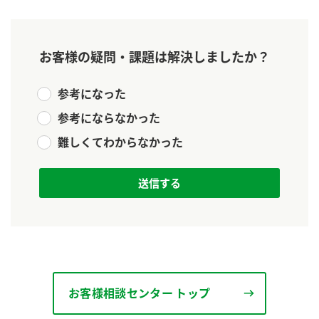
ニュースリリース
つゆ
ZENB initiative
鍋なび
お客様の疑問・課題は解決しましたか？
お客様相談センター
納豆のサイト
MIM（ミツカンミュージアム）
PIN印
参考になった
お客様の声をいかしました
三ツ判山吹
参考にならなかった
販売終了製品のご案内
千夜
難しくてわからなかった
各部門が大切にしていること
よくあるご質問
スペシャルサイト
お酢を知ろう！
おいしさと健康への取り組み
お問い合わせ
すしラボ
地図から取り扱い店舗を探す
ぽん酢サワー
キッザニア東京「ぽん酢工房」
納豆の豆知識
鍋奉行マニュアル
お客様相談センター トップ
ミツカン公式通販
ミツカンのCM