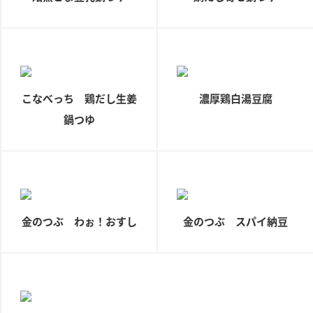
ロングセラー商品 ＋ おすすめレシピ
人気商品 ＋ おすすめレシピ
検索
こなべっち 鶏だし生姜
濃厚鶏白湯豆腐
業務用サイト
ミツカングループについて
製造所固有記号一覧
鍋つゆ
金のつぶ わぉ！おすし
金のつぶ スパイ納豆