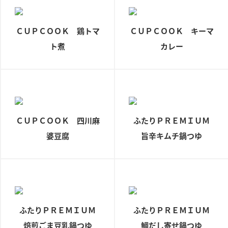
ニュースリリース
つゆ
ZENB initiative
鍋なび
ＣＵＰＣＯＯＫ 鶏トマ
ＣＵＰＣＯＯＫ キーマ
お客様相談センター
納豆のサイト
ト煮
カレー
MIM（ミツカンミュージアム）
PIN印
お客様の声をいかしました
三ツ判山吹
販売終了製品のご案内
千夜
各部門が大切にしていること
ＣＵＰＣＯＯＫ 四川麻
よくあるご質問
ふたりＰＲＥＭＩＵＭ
スペシャルサイト
婆豆腐
旨辛キムチ鍋つゆ
お酢を知ろう！
おいしさと健康への取り組み
お問い合わせ
すしラボ
地図から取り扱い店舗を探す
ぽん酢サワー
キッザニア東京「ぽん酢工房」
納豆の豆知識
鍋奉行マニュアル
ふたりＰＲＥＭＩＵＭ
ふたりＰＲＥＭＩＵＭ
ミツカン公式通販
焙煎ごま豆乳鍋つゆ
鯛だし寄せ鍋つゆ
ミツカンのCM