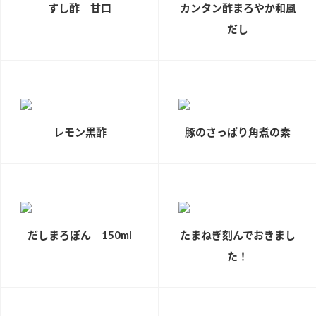
すし酢 甘口
カンタン酢まろやか和風
新商品一覧
酢
調味酢
だし
お酢ドリンク
ぽん酢
キャンペーン情報
みりん風・料理酒
鍋用調味料
ブランド・スペシャルサイト
つゆ
たれ
ブランド・スペシャルサイト トップ
レモン黒酢
豚のさっぱり角煮の素
商品ブランドサイト
企業情報
スープ
中華
Fibee（ファイビー）
国内事業概要
くらしプラ酢
クイック調味料
レモン果汁
カンタン酢
ミツカングループについて
ふりかけ
おすしの素
お酢ドリンク
だしまろぽん 150ml
たまねぎ刻んでおきまし
ミツカンを知る
企業理念
炊き込みご飯の素
納豆
味ぽん
た！
ぽん酢
採用情報
環境への取り組み
かおりの蔵
ミツカンの歴史