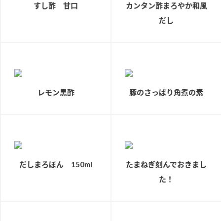
すし酢 甘口
カンタン酢まろやか和風
新商品一覧
酢
調味酢
だし
お酢ドリンク
ぽん酢
キャンペーン情報
みりん風・料理酒
鍋用調味料
ブランド・スペシャルサイト
つゆ
たれ
ブランド・スペシャルサイト トップ
レモン黒酢
豚のさっぱり角煮の素
商品ブランドサイト
企業情報
スープ
中華
Fibee（ファイビー）
国内事業概要
くらしプラ酢
クイック調味料
レモン果汁
カンタン酢
ミツカングループについて
ふりかけ
おすしの素
お酢ドリンク
だしまろぽん 150ml
たまねぎ刻んでおきまし
ミツカンを知る
企業理念
炊き込みご飯の素
納豆
味ぽん
た！
ぽん酢
採用情報
環境への取り組み
かおりの蔵
ミツカンの歴史