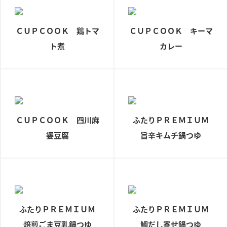
ニュースリリース
つゆ
ZENB initiative
鍋なび
ＣＵＰＣＯＯＫ 鶏トマ
ＣＵＰＣＯＯＫ キーマ
お客様相談センター
納豆のサイト
ト煮
カレー
MIM（ミツカンミュージアム）
PIN印
お客様の声をいかしました
三ツ判山吹
販売終了製品のご案内
千夜
各部門が大切にしていること
ＣＵＰＣＯＯＫ 四川麻
よくあるご質問
ふたりＰＲＥＭＩＵＭ
スペシャルサイト
婆豆腐
旨辛キムチ鍋つゆ
お酢を知ろう！
おいしさと健康への取り組み
お問い合わせ
すしラボ
地図から取り扱い店舗を探す
ぽん酢サワー
キッザニア東京「ぽん酢工房」
納豆の豆知識
鍋奉行マニュアル
ふたりＰＲＥＭＩＵＭ
ふたりＰＲＥＭＩＵＭ
ミツカン公式通販
焙煎ごま豆乳鍋つゆ
鯛だし寄せ鍋つゆ
ミツカンのCM