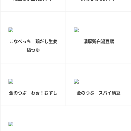
ロングセラー商品 ＋ おすすめレシピ
人気商品 ＋ おすすめレシピ
検索
こなべっち 鶏だし生姜
濃厚鶏白湯豆腐
業務用サイト
ミツカングループについて
製造所固有記号一覧
鍋つゆ
金のつぶ わぉ！おすし
金のつぶ スパイ納豆