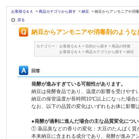
お客様Ｑ＆Ａ
>
商品カテゴリから探す
>
納豆
>
納豆からアンモニアや消
戻る
納豆からアンモニアや消毒剤のような
カテゴリー :
お客様Ｑ＆Ａ
>
目的から探す
>
商品の特徴
お客様Ｑ＆Ａ
>
商品カテゴリから探す
>
納豆
回答
発酵が進みすぎている可能性があります。
納豆は発酵食品であり、温度の影響を受けやす
納豆の保管温度が長時間10℃以上になった場合
なお、以下の品質の変化はいずれもお体に影響
●発酵が過剰に進んだ場合の主な品質変化につい
① 薬品臭などの香りの変化：大豆のたんぱく質
本来納豆に含まれる成分であり、発酵が進みア