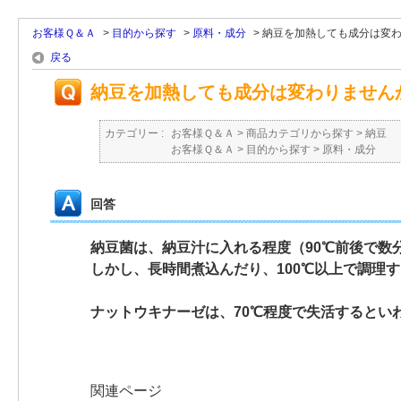
お客様Ｑ＆Ａ
>
目的から探す
>
原料・成分
>
納豆を加熱しても成分は変
戻る
納豆を加熱しても成分は変わりません
カテゴリー :
お客様Ｑ＆Ａ
>
商品カテゴリから探す
>
納豆
お客様Ｑ＆Ａ
>
目的から探す
>
原料・成分
回答
納豆菌は、納豆汁に入れる程度（90℃前後で数
しかし、長時間煮込んだり、100℃以上で調理
ナットウキナーゼは、70℃程度で失活するとい
関連ページ