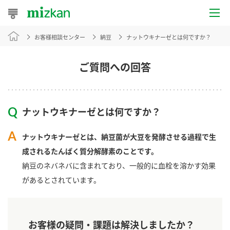
お客様相談センター
納豆
ナットウキナーゼとは何ですか？
おうちレシピ
おすすめレシピ
ご質問への回答
レシピ特集
ナットウキナーゼとは何ですか？
レシピカテゴリ一覧
ナットウキナーゼとは、納豆菌が大豆を発酵させる過程で生
商品からレシピを探す
成されるたんぱく質分解酵素のことです。
納豆のネバネバに含まれており、一般的に血栓を溶かす効果
があるとされています。
商品情報
商品カテゴリ
お客様の疑問・課題は解決しましたか？