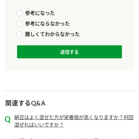
新商品一覧
酢
調味酢
参考になった
お酢ドリンク
ぽん酢
キャンペーン情報
参考にならなかった
難しくてわからなかった
みりん風・料理酒
鍋用調味料
ブランド・スペシャルサイト
つゆ
たれ
ブランド・スペシャルサイト トップ
商品ブランドサイト
企業情報
スープ
中華
Fibee（ファイビー）
国内事業概要
くらしプラ酢
クイック調味料
レモン果汁
カンタン酢
ミツカングループについて
ふりかけ
おすしの素
お酢ドリンク
関連するQ&A
ミツカンを知る
企業理念
炊き込みご飯の素
納豆
味ぽん
納豆はよく混ぜた方が栄養価が高くなりますか？何回
ぽん酢
採用情報
環境への取り組み
混ぜればいいですか？
かおりの蔵
ミツカンの歴史