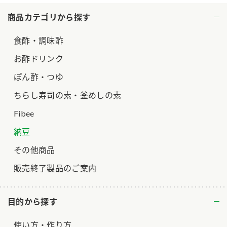
商品カテゴリから探す
ロングセラー商品 ＋ おすすめレシピ
人気商品 ＋ おすすめレシピ
食酢・調味酢
検索
お酢ドリンク
ぽん酢・つゆ
業務用サイト
ミツカングループについて
製造所固有記号一覧
ちらし寿司の素・釜めしの素
Fibee
納豆
その他商品
販売終了製品のご案内
目的から探す
使い方・作り方