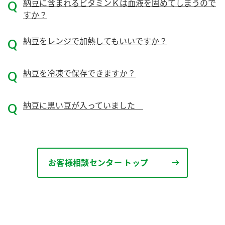
ニュースリリース
納豆に含まれるビタミンＫは血液を固めてしまうので
つゆ
すか？
ZENB initiative
鍋なび
納豆をレンジで加熱してもいいですか？
お客様相談センター
納豆のサイト
MIM（ミツカンミュージアム）
PIN印
お客様の声をいかしました
納豆を冷凍で保存できますか？
三ツ判山吹
販売終了製品のご案内
千夜
各部門が大切にしていること
納豆に黒い豆が入っていました
よくあるご質問
スペシャルサイト
お酢を知ろう！
おいしさと健康への取り組み
お問い合わせ
すしラボ
お客様相談センター トップ
地図から取り扱い店舗を探す
ぽん酢サワー
キッザニア東京「ぽん酢工房」
納豆の豆知識
鍋奉行マニュアル
ミツカン公式通販
ミツカンのCM