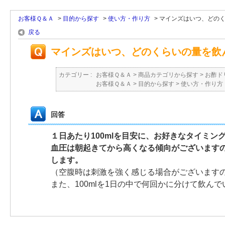
お客様Ｑ＆Ａ
>
目的から探す
>
使い方・作り方
>
マインズはいつ、どのくら
戻る
マインズはいつ、どのくらいの量を飲
カテゴリー :
お客様Ｑ＆Ａ
>
商品カテゴリから探す
>
お酢ド
お客様Ｑ＆Ａ
>
目的から探す
>
使い方・作り方
回答
１日あたり100mlを目安に、お好きなタイミン
血圧は朝起きてから高くなる傾向がございます
します。
（空腹時は刺激を強く感じる場合がございます
また、100mlを1日の中で何回かに分けて飲ん