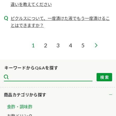
ニュースリリース
違いを教えてください
つゆ
ZENB initiative
鍋なび
ピクルスについて、一度漬けた液でもう一度漬けるこ
お客様相談センター
納豆のサイト
とはできますか？
MIM（ミツカンミュージアム）
PIN印
お客様の声をいかしました
三ツ判山吹
1
2
3
4
5
販売終了製品のご案内
千夜
各部門が大切にしていること
よくあるご質問
スペシャルサイト
キーワードからQ&Aを探す
お酢を知ろう！
おいしさと健康への取り組み
お問い合わせ
すしラボ
地図から取り扱い店舗を探す
ぽん酢サワー
キッザニア東京「ぽん酢工房」
商品カテゴリから探す
納豆の豆知識
食酢・調味酢
鍋奉行マニュアル
ミツカン公式通販
ミツカンのCM
お酢ドリンク