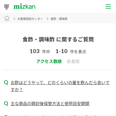
お客様相談センター
食酢・調味酢
おうちレシピ
おすすめレシピ
食酢・調味酢 に関するご質問
レシピ特集
103
1-10
件中
件を表示
レシピカテゴリ一覧
アクセス数順
新着順
商品からレシピを探す
お酢はどうやって、どのくらいの量を飲んだら良いで
すか？
商品情報
主な商品の開封後保管方法と使用目安期間
商品カテゴリ