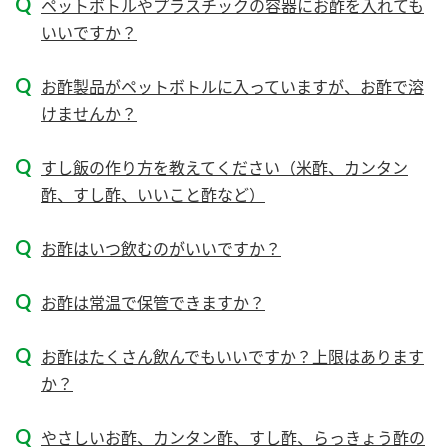
ペットボトルやプラスチックの容器にお酢を入れても
新商品一覧
酢
調味酢
いいですか？
お酢ドリンク
ぽん酢
キャンペーン情報
お酢製品がペットボトルに入っていますが、お酢で溶
みりん風・料理酒
鍋用調味料
ブランド・スペシャルサイト
けませんか？
つゆ
たれ
ブランド・スペシャルサイト トップ
すし飯の作り方を教えてください（米酢、カンタン
商品ブランドサイト
酢、すし酢、いいこと酢など）
企業情報
スープ
中華
Fibee（ファイビー）
お酢はいつ飲むのがいいですか？
国内事業概要
くらしプラ酢
クイック調味料
レモン果汁
カンタン酢
ミツカングループについて
お酢は常温で保管できますか？
ふりかけ
おすしの素
お酢ドリンク
ミツカンを知る
企業理念
炊き込みご飯の素
納豆
お酢はたくさん飲んでもいいですか？上限はあります
味ぽん
か？
ぽん酢
採用情報
環境への取り組み
かおりの蔵
ミツカンの歴史
やさしいお酢、カンタン酢、すし酢、らっきょう酢の