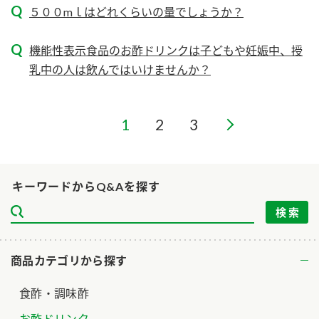
ニュースリリース
５００mｌはどれくらいの量でしょうか？
つゆ
ZENB initiative
鍋なび
機能性表示食品のお酢ドリンクは子どもや妊娠中、授
お客様相談センター
納豆のサイト
乳中の人は飲んではいけませんか？
MIM（ミツカンミュージアム）
PIN印
お客様の声をいかしました
三ツ判山吹
1
2
3
販売終了製品のご案内
千夜
各部門が大切にしていること
よくあるご質問
スペシャルサイト
キーワードからQ&Aを探す
お酢を知ろう！
おいしさと健康への取り組み
お問い合わせ
すしラボ
地図から取り扱い店舗を探す
ぽん酢サワー
キッザニア東京「ぽん酢工房」
商品カテゴリから探す
納豆の豆知識
食酢・調味酢
鍋奉行マニュアル
ミツカン公式通販
ミツカンのCM
お酢ドリンク