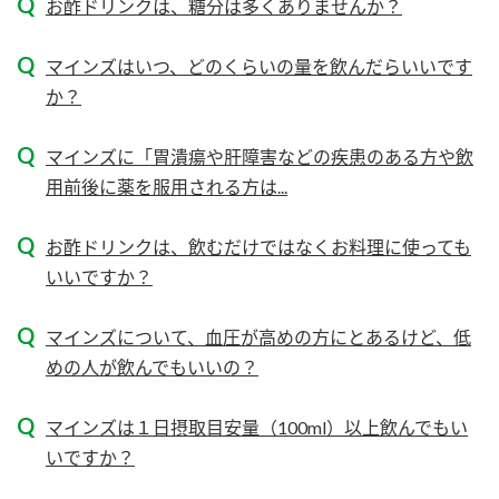
お酢ドリンクは、糖分は多くありませんか？
新商品一覧
酢
調味酢
マインズはいつ、どのくらいの量を飲んだらいいです
お酢ドリンク
ぽん酢
キャンペーン情報
か？
みりん風・料理酒
鍋用調味料
ブランド・スペシャルサイト
マインズに「胃潰瘍や肝障害などの疾患のある方や飲
つゆ
たれ
ブランド・スペシャルサイト トップ
用前後に薬を服用される方は...
商品ブランドサイト
企業情報
スープ
中華
Fibee（ファイビー）
お酢ドリンクは、飲むだけではなくお料理に使っても
いいですか？
国内事業概要
くらしプラ酢
クイック調味料
レモン果汁
カンタン酢
ミツカングループについて
マインズについて、血圧が高めの方にとあるけど、低
ふりかけ
おすしの素
お酢ドリンク
めの人が飲んでもいいの？
ミツカンを知る
企業理念
炊き込みご飯の素
納豆
味ぽん
マインズは１日摂取目安量（100ml）以上飲んでもい
ぽん酢
採用情報
環境への取り組み
いですか？
かおりの蔵
ミツカンの歴史