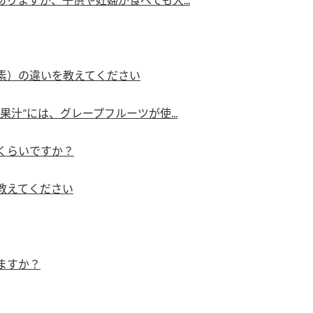
す。
活動を行っ
MIM（ミツカンミュ
各部門が
ージアム）
いること
スープ
中華
クイック調味料
レモン果汁
ふりか
素）の違いを教えてください
ミツカンの酢づくりの
「未来ビジ
歴史などが学べる体験
実現に向け
汁”には、グレープフルーツが使...
型博物館です。
取り組みを
す。
くらいですか？
キッザニア東京「ぽ
納豆
ん酢工房」
教えてください
味ぽんやお酢について
楽しく学べるパビリオ
ンです。
ますか？
ibee（ファイビ
くらしプラ酢
カンタン酢