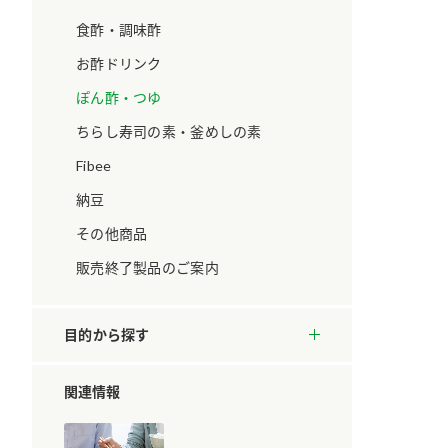
ています。
セプトをご紹介しま
す。
食酢・調味酢
お酢ドリンク
大切にして
おいしさと健康への
ぽん酢・つゆ
取り組み
け
おすしの素
炊き込みご飯の素
米飯用調味液
ちらし寿司の素・釜めしの素
ョン宣言」
ミツカンの研究成果と
た各部門の
おいしさと健康に役立
Fibee
ご紹介しま
つ情報をご紹介しま
す。
納豆
その他商品
販売終了製品のご案内
目的から探す
関連情報
お酢ドリンク
味ぽん
ぽん酢