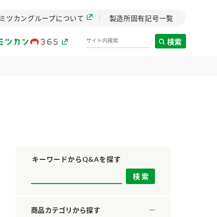
ミツカングループについて
製造所固有記号一覧
検索
製造所固有記号一覧
歴史
までのミ
と挑戦の
します。
キーワードからQ&Aを探す
センター
ZENB initiative
料理酒
鍋用調味料
つゆ
たれ
設立。「水」を
植物を可能な限りまる
商品カテゴリから探す
た社会貢献
ごと使ったZENBのコン