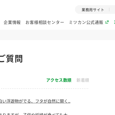
業務用サイト
企業情報
お客様相談センター
ミツカン公式通販
ミツカングループについて
ご質問
企業理念
ミツカンの
ミツカングループの企
創業から現在
業理念をご紹介しま
ツカンの変革
アクセス数順
新着順
す。
歴史をご紹介
ご紹介します。
環境への取り組み
水の文化
い浮遊物がでる、フタが自然に開く...
酢
調味酢
お酢ドリンク
ぽん酢
みりん風・
ミツカンの環境への取
1999年
り組みをご紹介しま
テーマとし
りますが、子供や妊婦が食べても大...