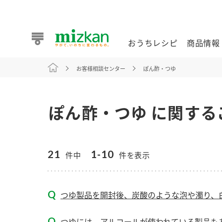
おうちレシピ
商品情報
お客様相談センター
ぽん酢・つゆ
おうちレシピ
商品情報 トップ
企業情報 トップ
お客様相談センター トップ
ミツカン公式通販
業務用サイト
ぽん酢・つゆ に関する
21
1-10
件中
件を表示
また食べたいが見つかる。ミツカンからのおすすめレシピを
つゆ製品を開封後、炭酸のような泡や濁り、白
おうちレシピ トップ
つゆには、アルコールが使われている製品もあ