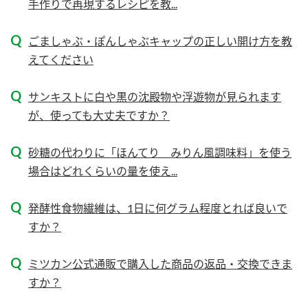
手作りで再現するレシピを教...
新商品一覧
酢
調味酢
ごましゃぶ・ぽんしゃぶキャップの正しい開け方を教
お酢ドリンク
ぽん酢
キャンペーン情報
えてください
みりん風・料理酒
鍋用調味料
ブランド・スペシャルサイト
サンキストに白や黒の沈殿物や浮遊物が見られます
つゆ
たれ
ブランド・スペシャルサイト トップ
が、使っても大丈夫ですか？
商品ブランドサイト
企業情報
スープ
中華
Fibee（ファイビー）
砂糖の代わりに「ほんてり みりん風調味料」を使う
場合はどれくらいの量を使え...
国内事業概要
くらしプラ酢
クイック調味料
レモン果汁
カンタン酢
ミツカングループについて
発酵性食物繊維は、1日に何グラム程度とれば良いで
ふりかけ
おすしの素
お酢ドリンク
すか？
ミツカンを知る
企業理念
炊き込みご飯の素
納豆
味ぽん
ミツカン公式通販で購入した商品の返品・交換できま
ぽん酢
採用情報
環境への取り組み
すか？
かおりの蔵
ミツカンの歴史