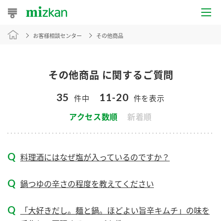
お客様相談センター
その他商品
おうちレシピ
おすすめレシピ
その他商品 に関するご質問
レシピ特集
35
11-20
件中
件を表示
レシピカテゴリ一覧
アクセス数順
新着順
商品からレシピを探す
料理酒にはなぜ塩が入っているのですか？
商品情報
鍋つゆの辛さの程度を教えてください
商品カテゴリ
「大好きだし。麺と鍋。ほどよい旨辛キムチ」の味を