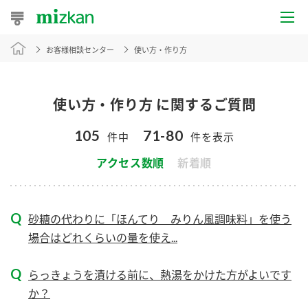
お客様相談センター
使い方・作り方
おうちレシピ
おすすめレシピ
使い方・作り方 に関するご質問
レシピ特集
105
71-80
件中
件を表示
レシピカテゴリ一覧
アクセス数順
新着順
商品からレシピを探す
砂糖の代わりに「ほんてり みりん風調味料」を使う
場合はどれくらいの量を使え...
商品情報
らっきょうを漬ける前に、熱湯をかけた方がよいです
商品カテゴリ
か？