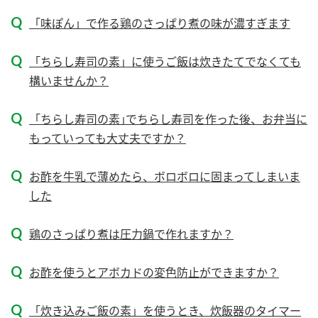
新商品一覧
酢
調味酢
「味ぽん」で作る鶏のさっぱり煮の味が濃すぎます
お酢ドリンク
ぽん酢
キャンペーン情報
「ちらし寿司の素」に使うご飯は炊きたてでなくても
みりん風・料理酒
鍋用調味料
ブランド・スペシャルサイト
構いませんか？
つゆ
たれ
ブランド・スペシャルサイト トップ
「ちらし寿司の素｣でちらし寿司を作った後、お弁当に
商品ブランドサイト
もっていっても大丈夫ですか？
企業情報
スープ
中華
Fibee（ファイビー）
お酢を牛乳で薄めたら、ボロボロに固まってしまいま
国内事業概要
くらしプラ酢
クイック調味料
レモン果汁
した
カンタン酢
ミツカングループについて
ふりかけ
おすしの素
お酢ドリンク
鶏のさっぱり煮は圧力鍋で作れますか？
ミツカンを知る
企業理念
炊き込みご飯の素
納豆
味ぽん
お酢を使うとアボカドの変色防止ができますか？
ぽん酢
採用情報
環境への取り組み
かおりの蔵
ミツカンの歴史
「炊き込みご飯の素」を使うとき、炊飯器のタイマー