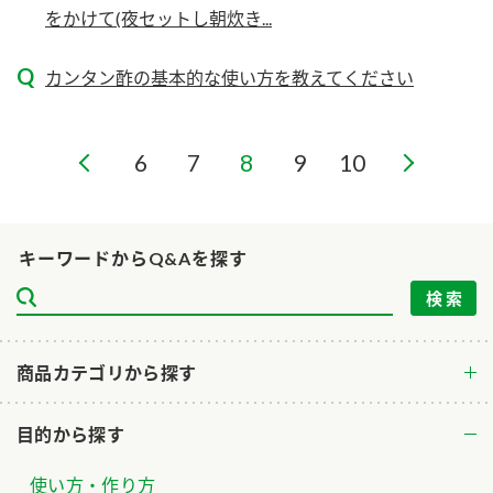
ニュースリリース
をかけて(夜セットし朝炊き...
つゆ
ZENB initiative
鍋なび
カンタン酢の基本的な使い方を教えてください
お客様相談センター
納豆のサイト
MIM（ミツカンミュージアム）
PIN印
お客様の声をいかしました
6
7
8
9
10
三ツ判山吹
販売終了製品のご案内
千夜
各部門が大切にしていること
キーワードからQ&Aを探す
よくあるご質問
スペシャルサイト
お酢を知ろう！
おいしさと健康への取り組み
お問い合わせ
すしラボ
地図から取り扱い店舗を探す
商品カテゴリから探す
ぽん酢サワー
キッザニア東京「ぽん酢工房」
納豆の豆知識
目的から探す
鍋奉行マニュアル
ミツカン公式通販
使い方・作り方
ミツカンのCM