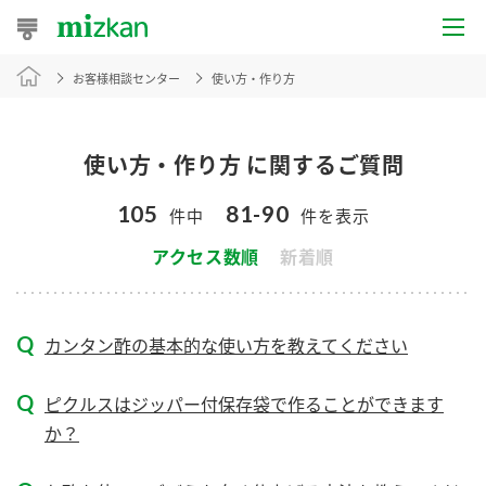
お客様相談センター
使い方・作り方
おうちレシピ
おすすめレシピ
使い方・作り方 に関するご質問
レシピ特集
105
81-90
件中
件を表示
レシピカテゴリ一覧
アクセス数順
新着順
商品からレシピを探す
カンタン酢の基本的な使い方を教えてください
商品情報
ピクルスはジッパー付保存袋で作ることができます
か？
商品カテゴリ