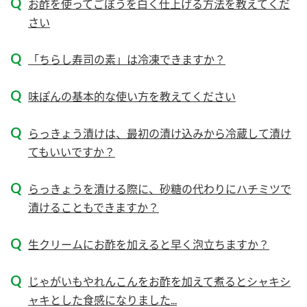
お酢を使ってごぼうを白く仕上げる方法を教えてくだ
新商品一覧
酢
調味酢
さい
お酢ドリンク
ぽん酢
キャンペーン情報
「ちらし寿司の素」は冷凍できますか？
みりん風・料理酒
鍋用調味料
ブランド・スペシャルサイト
味ぽんの基本的な使い方を教えてください
つゆ
たれ
ブランド・スペシャルサイト トップ
商品ブランドサイト
らっきょう漬けは、最初の漬け込みから冷蔵して漬け
企業情報
スープ
中華
Fibee（ファイビー）
てもいいですか？
国内事業概要
くらしプラ酢
クイック調味料
レモン果汁
らっきょうを漬ける際に、砂糖の代わりにハチミツで
カンタン酢
ミツカングループについて
漬けることもできますか？
ふりかけ
おすしの素
お酢ドリンク
ミツカンを知る
企業理念
炊き込みご飯の素
納豆
生クリームにお酢を加えると早く泡立ちますか？
味ぽん
ぽん酢
採用情報
環境への取り組み
じゃがいもやれんこんをお酢を加えて煮るとシャキシ
かおりの蔵
ミツカンの歴史
ャキとした食感になりました...