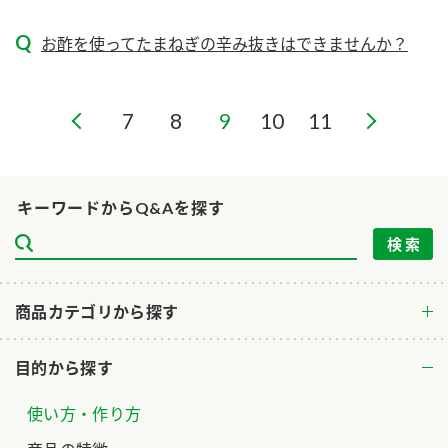
ニュースリリース
つゆ
ZENB initiative
お酢を使ってたまねぎの辛み抜きはできませんか？
鍋なび
お客様相談センター
納豆のサイト
7
8
9
10
11
MIM（ミツカンミュージアム）
PIN印
お客様の声をいかしました
三ツ判山吹
販売終了製品のご案内
千夜
各部門が大切にしていること
キーワードからQ&Aを探す
よくあるご質問
スペシャルサイト
お酢を知ろう！
おいしさと健康への取り組み
お問い合わせ
すしラボ
商品カテゴリから探す
地図から取り扱い店舗を探す
ぽん酢サワー
キッザニア東京「ぽん酢工房」
目的から探す
納豆の豆知識
鍋奉行マニュアル
使い方・作り方
ミツカン公式通販
ミツカンのCM