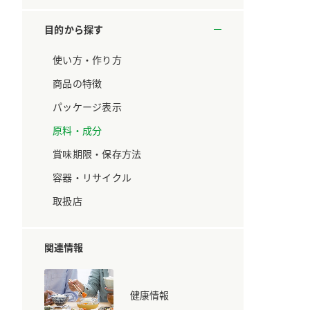
ています。
セプトをご紹介しま
す。
目的から探す
大切にして
おいしさと健康への
使い方・作り方
取り組み
け
おすしの素
炊き込みご飯の素
米飯用調味液
商品の特徴
ョン宣言」
ミツカンの研究成果と
た各部門の
おいしさと健康に役立
パッケージ表示
ご紹介しま
つ情報をご紹介しま
す。
原料・成分
賞味期限・保存方法
容器・リサイクル
取扱店
関連情報
健康情報
お酢ドリンク
味ぽん
ぽん酢