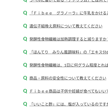
「Ｆｉｂｅｅ グラノーラ」に牛乳をかけると
遺伝子組換え原料について教えてください
発酵性食物繊維は加熱調理すると減りますか
「ほんてり みりん風調味料」の「エキス分60
発酵性食物繊維は、1日に何グラム程度とれ
商品・原料の安全性について教えてください
Ｆｉｂｅｅ商品は子供や妊婦が食べてもいい
F
「いいこと酢」には、塩が入っているのです