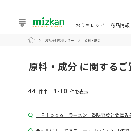
おうちレシピ
商品情報
お客様相談センター
原料・成分
おうちレシピ
商品情報 トップ
企業情報 トップ
お客様相談センター トップ
ミツカン公式通販
業務用サイト
原料・成分 に関するご
44
1-10
件中
件を表示
また食べたいが見つかる。ミツカンからのおすすめレシピを
「Ｆｉｂｅｅ ラーメン 香味野菜と濃厚みそ
おうちレシピ トップ
ラベルに書いてある「ナトリウム」とは何です