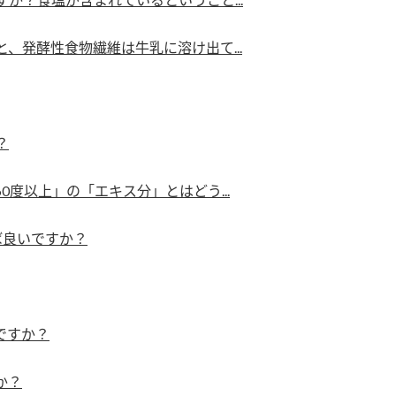
す。
活動を行っ
、発酵性食物繊維は牛乳に溶け出て...
MIM（ミツカンミュ
各部門が
ージアム）
いること
スープ
中華
クイック調味料
レモン果汁
ふりか
ミツカンの酢づくりの
「未来ビジ
歴史などが学べる体験
実現に向け
？
型博物館です。
取り組みを
す。
度以上」の「エキス分」とはどう...
キッザニア東京「ぽ
納豆
ん酢工房」
ば良いですか？
味ぽんやお酢について
楽しく学べるパビリオ
ンです。
ですか？
ibee（ファイビ
くらしプラ酢
カンタン酢
か？