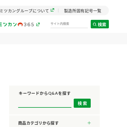
ミツカングループについて
製造所固有記号一覧
検索
製造所固有記号一覧
歴史
までのミ
と挑戦の
します。
キーワードからQ&Aを探す
センター
ZENB initiative
料理酒
鍋用調味料
つゆ
たれ
設立。「水」を
植物を可能な限りまる
商品カテゴリから探す
た社会貢献
ごと使ったZENBのコン