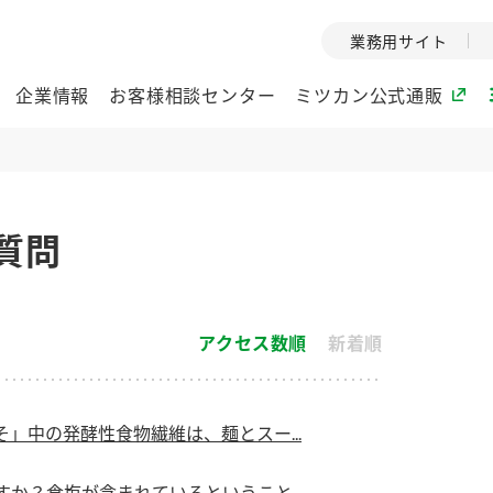
業務用サイト
企業情報
お客様相談センター
ミツカン公式通販
ミツカングループについて
質問
企業理念
ミツカンの
ミツカングループの企
創業から現在
業理念をご紹介しま
ツカンの変革
アクセス数順
新着順
す。
歴史をご紹介
ご紹介します。
環境への取り組み
水の文化
」中の発酵性食物繊維は、麺とスー...
酢
調味酢
お酢ドリンク
ぽん酢
みりん風・
ミツカンの環境への取
1999年
り組みをご紹介しま
テーマとし
か？食塩が含まれているということ...