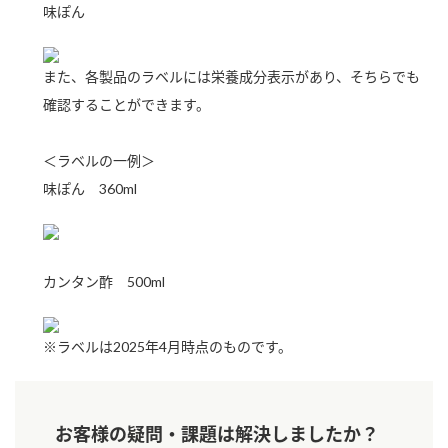
味ぽん
新商品一覧
酢
調味酢
お酢ドリンク
ぽん酢
キャンペーン情報
また、各製品のラベルには栄養成分表示があり、そちらでも
確認することができます。
みりん風・料理酒
鍋用調味料
ブランド・スペシャルサイト
つゆ
たれ
＜ラベルの一例＞
ブランド・スペシャルサイト トップ
味ぽん 360ml
商品ブランドサイト
企業情報
スープ
中華
Fibee（ファイビー）
国内事業概要
くらしプラ酢
クイック調味料
レモン果汁
カンタン酢 500ml
カンタン酢
ミツカングループについて
ふりかけ
おすしの素
お酢ドリンク
※ラベルは2025年4月時点のものです。
ミツカンを知る
企業理念
炊き込みご飯の素
納豆
味ぽん
ぽん酢
採用情報
環境への取り組み
かおりの蔵
お客様の疑問・課題は解決しましたか？
ミツカンの歴史