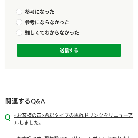
ニュースリリース
つゆ
ZENB initiative
参考になった
鍋なび
参考にならなかった
お客様相談センター
納豆のサイト
難しくてわからなかった
MIM（ミツカンミュージアム）
PIN印
お客様の声をいかしました
三ツ判山吹
販売終了製品のご案内
千夜
各部門が大切にしていること
よくあるご質問
スペシャルサイト
お酢を知ろう！
おいしさと健康への取り組み
お問い合わせ
すしラボ
関連するQ&A
地図から取り扱い店舗を探す
ぽん酢サワー
キッザニア東京「ぽん酢工房」
<お客様の声>希釈タイプの黒酢ドリンクをリニューア
納豆の豆知識
ルしました。
鍋奉行マニュアル
ミツカン公式通販
ミツカンのCM