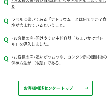
<お客様の声>穀物酢500mlがペットボトルになりまし
た
ロングセラー商品 ＋ おすすめレシピ
人気商品 ＋ おすすめレシピ
ラベルに書いてある「ナトリウム」とは何ですか？食
検索
塩が含まれているということ...
<お客様の声>開けやすい中栓容器「ちょいかけボト
業務用サイト
ミツカングループについて
製造所固有記号一覧
ル」を導入しました。
<お客様の声>追いがつおつゆ、カンタン酢の開封後の
保存方法が「冷蔵」である...
お客様相談センター トップ