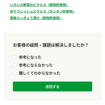
新商品一覧
酢
調味酢
いろいろ野菜のピクルス（穀物酢使用）
彩りフレッシュピクルス（カンタン酢使用）
お酢ドリンク
ぽん酢
キャンペーン情報
簡単らっきょう漬け（穀物酢使用）
みりん風・料理酒
鍋用調味料
ブランド・スペシャルサイト
つゆ
たれ
ブランド・スペシャルサイト トップ
お客様の疑問・課題は解決しましたか？
商品ブランドサイト
企業情報
スープ
中華
Fibee（ファイビー）
参考になった
国内事業概要
くらしプラ酢
クイック調味料
レモン果汁
参考にならなかった
カンタン酢
ミツカングループについて
ふりかけ
おすしの素
難しくてわからなかった
お酢ドリンク
ミツカンを知る
企業理念
炊き込みご飯の素
納豆
味ぽん
ぽん酢
採用情報
環境への取り組み
かおりの蔵
ミツカンの歴史