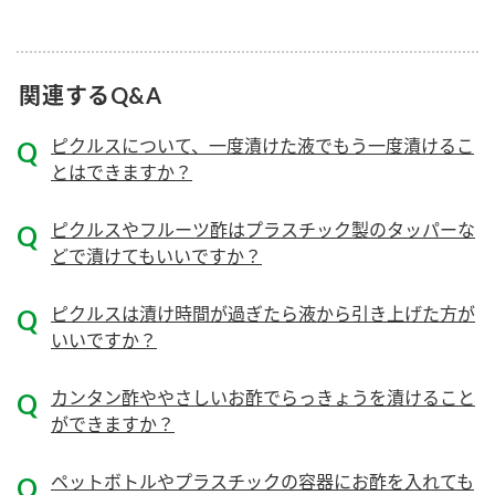
ニュースリリース
つゆ
ZENB initiative
鍋なび
関連するQ&A
お客様相談センター
納豆のサイト
MIM（ミツカンミュージアム）
PIN印
ピクルスについて、一度漬けた液でもう一度漬けるこ
お客様の声をいかしました
とはできますか？
三ツ判山吹
販売終了製品のご案内
千夜
各部門が大切にしていること
ピクルスやフルーツ酢はプラスチック製のタッパーな
どで漬けてもいいですか？
よくあるご質問
スペシャルサイト
お酢を知ろう！
おいしさと健康への取り組み
ピクルスは漬け時間が過ぎたら液から引き上げた方が
お問い合わせ
すしラボ
いいですか？
地図から取り扱い店舗を探す
ぽん酢サワー
カンタン酢ややさしいお酢でらっきょうを漬けること
キッザニア東京「ぽん酢工房」
納豆の豆知識
ができますか？
鍋奉行マニュアル
ミツカン公式通販
ペットボトルやプラスチックの容器にお酢を入れても
ミツカンのCM