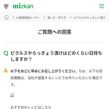
お客様相談センター
使い方・作り方
ピクルスやらっきょう漬けは
おうちレシピ
おすすめレシピ
ご質問への回答
レシピ特集
ピクルスやらっきょう漬けはどのくらい日持ち
レシピカテゴリ一覧
しますか？
商品からレシピを探す
以下をめどに早めにお召し上がりください。
なお、以下の目
安期間は、当社が提案するレシピでお作りいただいた場合で
す。
商品情報
商品カテゴリ
おすすめのレシピはこちら