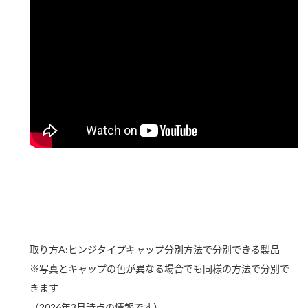
ニュースリリース
つゆ
ZENB initiative
鍋なび
お客様相談センター
納豆のサイト
MIM（ミツカンミュージアム）
PIN印
お客様の声をいかしました
三ツ判山吹
販売終了製品のご案内
千夜
各部門が大切にしていること
よくあるご質問
スペシャルサイト
お酢を知ろう！
おいしさと健康への取り組み
お問い合わせ
すしラボ
地図から取り扱い店舗を探す
ぽん酢サワー
取り方A:ヒンジタイプキャップ分別方法で分別できる製品
キッザニア東京「ぽん酢工房」
納豆の豆知識
※写真とキャップの色が異なる場合でも同様の方法で分別で
鍋奉行マニュアル
きます
ミツカン公式通販
ミツカンのCM
（2026年3月時点の情報です）