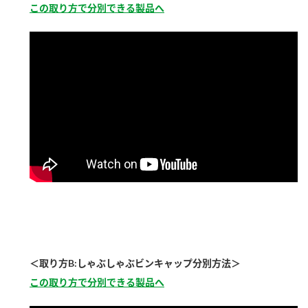
この取り方で分別できる製品へ
新商品一覧
酢
調味酢
お酢ドリンク
ぽん酢
キャンペーン情報
みりん風・料理酒
鍋用調味料
ブランド・スペシャルサイト
つゆ
たれ
ブランド・スペシャルサイト トップ
商品ブランドサイト
企業情報
スープ
中華
Fibee（ファイビー）
国内事業概要
くらしプラ酢
クイック調味料
レモン果汁
カンタン酢
ミツカングループについて
ふりかけ
おすしの素
お酢ドリンク
ミツカンを知る
企業理念
炊き込みご飯の素
納豆
味ぽん
＜取り方B:しゃぶしゃぶビンキャップ分別方法＞
ぽん酢
採用情報
環境への取り組み
この取り方で分別できる製品へ
かおりの蔵
ミツカンの歴史