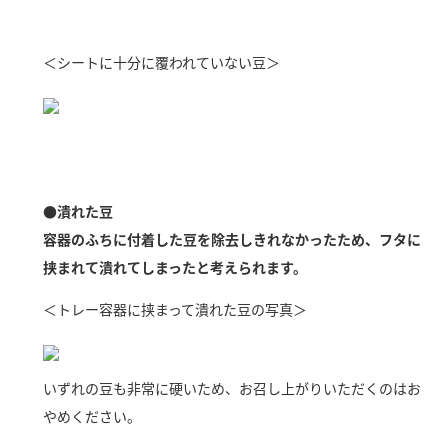
新商品一覧
酢
調味酢
＜シートに十分に覆われていない豆＞
お酢ドリンク
ぽん酢
キャンペーン情報
みりん風・料理酒
鍋用調味料
ブランド・スペシャルサイト
つゆ
たれ
ブランド・スペシャルサイト トップ
商品ブランドサイト
企業情報
スープ
中華
●潰れた豆
Fibee（ファイビー）
容器のふちに付着した豆を除去しきれなかったため、フタに
国内事業概要
くらしプラ酢
クイック調味料
レモン果汁
挟まれて潰れてしまったと考えられます。
カンタン酢
ミツカングループについて
ふりかけ
おすしの素
＜トレー容器に挟まって潰れた豆の写真＞
お酢ドリンク
ミツカンを知る
企業理念
炊き込みご飯の素
納豆
味ぽん
いずれの豆も非常に硬いため、お召し上がりいただくのはお
ぽん酢
採用情報
環境への取り組み
やめください。
かおりの蔵
ミツカンの歴史