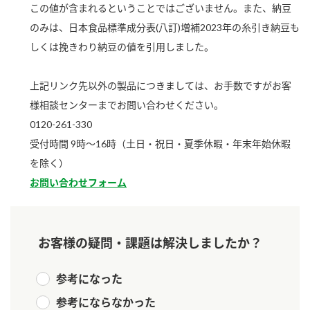
この値が含まれるということではございません。また、納豆
新商品一覧
酢
調味酢
のみは、日本食品標準成分表(八訂)増補2023年の糸引き納豆も
お酢ドリンク
ぽん酢
キャンペーン情報
しくは挽きわり納豆の値を引用しました。
みりん風・料理酒
鍋用調味料
ブランド・スペシャルサイト
上記リンク先以外の製品につきましては、お手数ですがお客
様相談センターまでお問い合わせください。
つゆ
たれ
ブランド・スペシャルサイト トップ
0120-261-330
商品ブランドサイト
企業情報
スープ
中華
受付時間 9時～16時（土日・祝日・夏季休暇・年末年始休暇
Fibee（ファイビー）
を除く）
国内事業概要
くらしプラ酢
クイック調味料
レモン果汁
お問い合わせフォーム
カンタン酢
ミツカングループについて
ふりかけ
おすしの素
お酢ドリンク
お客様の疑問・課題は解決しましたか？
ミツカンを知る
企業理念
炊き込みご飯の素
納豆
味ぽん
ぽん酢
採用情報
環境への取り組み
参考になった
かおりの蔵
ミツカンの歴史
参考にならなかった