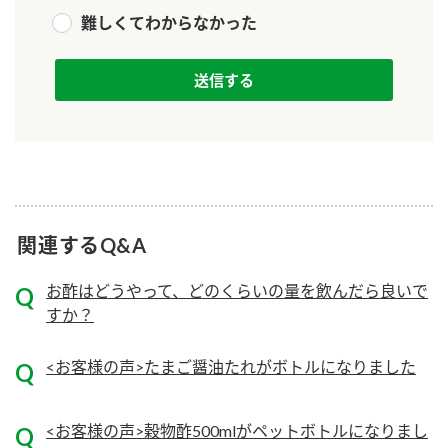
ニュースリリース
つゆ
難しくてわからなかった
ZENB initiative
鍋なび
お客様相談センター
納豆のサイト
MIM（ミツカンミュージアム）
PIN印
お客様の声をいかしました
三ツ判山吹
販売終了製品のご案内
千夜
各部門が大切にしていること
よくあるご質問
関連するQ&A
スペシャルサイト
お酢を知ろう！
おいしさと健康への取り組み
お問い合わせ
お酢はどうやって、どのくらいの量を飲んだら良いで
すしラボ
すか？
地図から取り扱い店舗を探す
ぽん酢サワー
キッザニア東京「ぽん酢工房」
<お客様の声>たまご醤油たれがボトルになりました
納豆の豆知識
鍋奉行マニュアル
ミツカン公式通販
<お客様の声>穀物酢500mlがペットボトルになりまし
ミツカンのCM