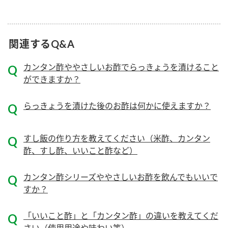
ニュースリリース
つゆ
ZENB initiative
鍋なび
関連するQ&A
お客様相談センター
納豆のサイト
MIM（ミツカンミュージアム）
PIN印
カンタン酢ややさしいお酢でらっきょうを漬けること
お客様の声をいかしました
ができますか？
三ツ判山吹
販売終了製品のご案内
千夜
各部門が大切にしていること
らっきょうを漬けた後のお酢は何かに使えますか？
よくあるご質問
スペシャルサイト
すし飯の作り方を教えてください（米酢、カンタン
お酢を知ろう！
おいしさと健康への取り組み
お問い合わせ
酢、すし酢、いいこと酢など）
すしラボ
地図から取り扱い店舗を探す
ぽん酢サワー
カンタン酢シリーズややさしいお酢を飲んでもいいで
キッザニア東京「ぽん酢工房」
すか？
納豆の豆知識
鍋奉行マニュアル
ミツカン公式通販
「いいこと酢」と「カンタン酢」の違いを教えてくだ
ミツカンのCM
さい（使用用途や味わい等）