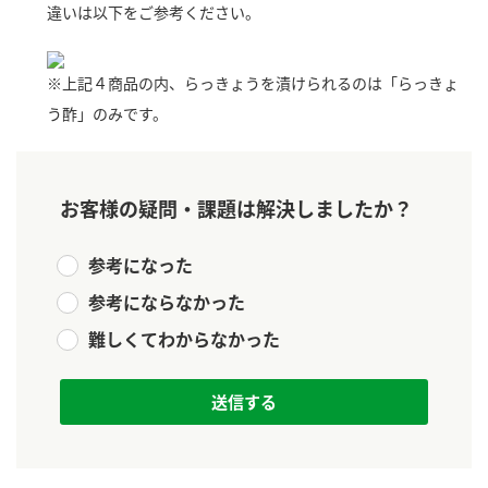
違いは以下をご参考ください。
新商品一覧
酢
調味酢
お酢ドリンク
ぽん酢
キャンペーン情報
※上記４商品の内、らっきょうを漬けられるのは「らっきょ
う酢」のみです。
みりん風・料理酒
鍋用調味料
ブランド・スペシャルサイト
つゆ
たれ
ブランド・スペシャルサイト トップ
お客様の疑問・課題は解決しましたか？
商品ブランドサイト
企業情報
スープ
中華
Fibee（ファイビー）
参考になった
国内事業概要
くらしプラ酢
クイック調味料
レモン果汁
参考にならなかった
カンタン酢
ミツカングループについて
ふりかけ
おすしの素
難しくてわからなかった
お酢ドリンク
ミツカンを知る
企業理念
炊き込みご飯の素
納豆
味ぽん
ぽん酢
採用情報
環境への取り組み
かおりの蔵
ミツカンの歴史