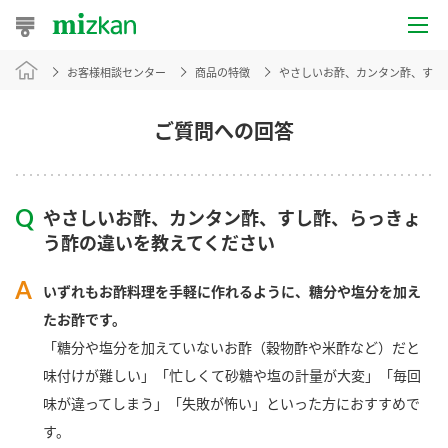
お客様相談センター
商品の特徴
やさしいお酢、カンタン酢、すし
おうちレシピ
おすすめレシピ
ご質問への回答
レシピ特集
やさしいお酢、カンタン酢、すし酢、らっきょ
レシピカテゴリ一覧
う酢の違いを教えてください
商品からレシピを探す
いずれもお酢料理を手軽に作れるように、糖分や塩分を加え
たお酢です。
「糖分や塩分を加えていないお酢（穀物酢や米酢など）だと
商品情報
味付けが難しい」「忙しくて砂糖や塩の計量が大変」「毎回
味が違ってしまう」「失敗が怖い」といった方におすすめで
商品カテゴリ
す。